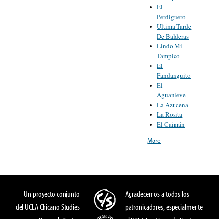
El
Perdiguero
Ultima Tarde
De Balderas
Lindo Mi
Tampico
El
Fandanguito
El
Aguanieve
La Azucena
La Rosita
El Caimán
More
Un proyecto conjunto
Agradecemos a todos los
del UCLA Chicano Studies
patronicadores, especialmente