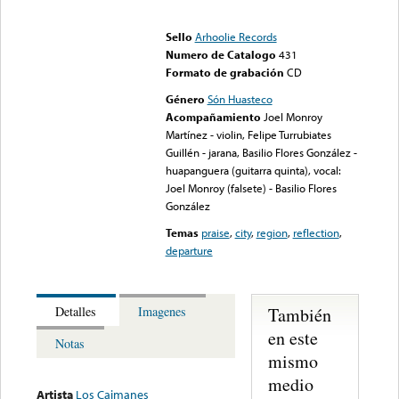
Error loading media: File
could not be played
Sello
Arhoolie Records
Numero de Catalogo
431
Formato de grabación
CD
Género
Són Huasteco
Acompañamiento
Joel Monroy
Martínez - violin, Felipe Turrubiates
Guillén - jarana, Basilio Flores González -
huapanguera (guitarra quinta), vocal:
Joel Monroy (falsete) - Basilio Flores
González
Temas
praise
,
city
,
region
,
reflection
,
departure
También
Detalles
Imagenes
en este
Notas
mismo
medio
Artista
Los Caimanes