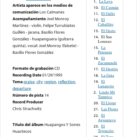
La Leva
1.
Artista aparece en los medios de
El Caimán
10.
comunicación
Los Caimanes
El Gallo
11.
Acompañamiento
Joel Monroy
El
12.
Caballito
Martínez - violin, Felipe Turrubiates
El Gusto
13.
Guillén - jarana, Basilio Flores
El San
14.
González - huapanguera (guitarra
Lorenzo
quinta), vocal: Joel Monroy (falsete) -
La
15.
Petenera
Basilio Flores González
El
16.
Zacamandú
Formato de grabación
CD
El Gustito
17.
Recording Date
01/29/1995
La Gata
18.
El
Tema
praise
,
city
,
region
,
reflection
,
19.
Lunarcito
departure
Lindo Mi
2.
Número de pista
14
Tampico
Record Producer
El Llorar
20.
Chris Strachwitz
Las Flores
21.
El
22.
Aguanieve
Título del álbum
Huapangos Y Sones
El
23.
Tejoncito
Huastecos
El Toro
24.