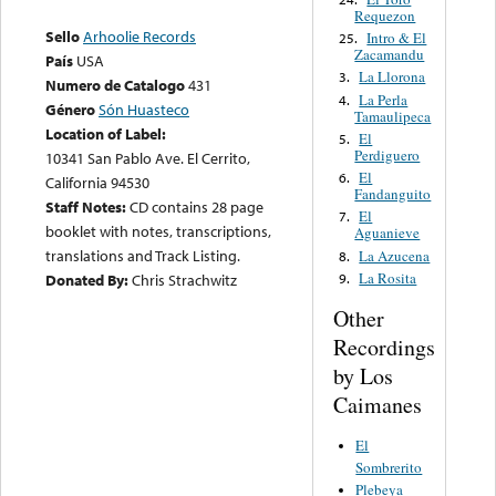
Requezon
Sello
Arhoolie Records
Intro & El
25.
Zacamandu
País
USA
La Llorona
3.
Numero de Catalogo
431
La Perla
4.
Género
Són Huasteco
Tamaulipeca
Location of Label:
El
5.
Perdiguero
10341 San Pablo Ave. El Cerrito,
El
6.
California 94530
Fandanguito
Staff Notes:
CD contains 28 page
El
7.
booklet with notes, transcriptions,
Aguanieve
translations and Track Listing.
La Azucena
8.
La Rosita
9.
Donated By:
Chris Strachwitz
Other
Recordings
by Los
Caimanes
El
Sombrerito
Plebeya