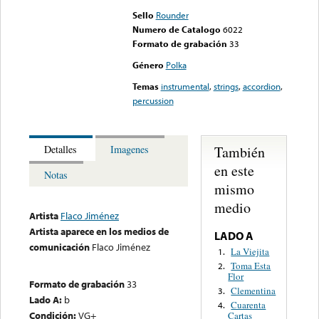
Sello
Rounder
Numero de Catalogo
6022
Formato de grabación
33
Género
Polka
Temas
instrumental
,
strings
,
accordion
,
percussion
También
Detalles
Imagenes
en este
Notas
mismo
medio
Artista
Flaco Jiménez
Artista aparece en los medios de
LADO A
comunicación
Flaco Jiménez
La Viejita
1.
Toma Esta
2.
Flor
Formato de grabación
33
Clementina
3.
Lado A:
b
Cuarenta
4.
Condición:
VG+
Cartas