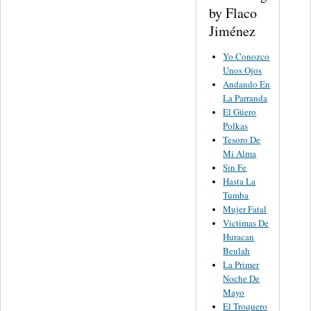
by Flaco
Jiménez
Yo Conozco
Unos Ojos
Andando En
La Parranda
El Güero
Polkas
Tesoro De
Mi Alma
Sin Fe
Hasta La
Tumba
Mujer Fatal
Victimas De
Huracan
Beulah
La Primer
Noche De
Mayo
El Troquero