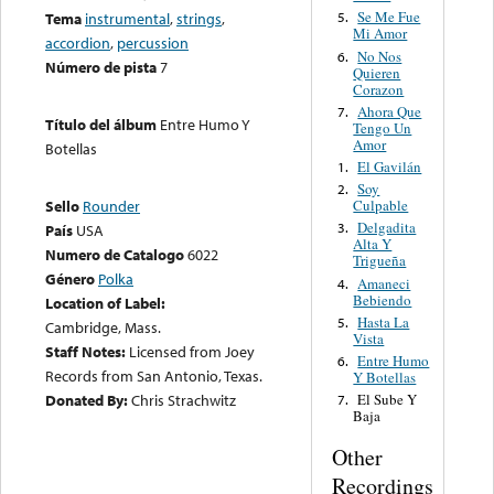
Se Me Fue
Tema
instrumental
,
strings
,
5.
Mi Amor
accordion
,
percussion
No Nos
6.
Número de pista
7
Quieren
Corazon
Ahora Que
7.
Título del álbum
Entre Humo Y
Tengo Un
Amor
Botellas
El Gavilán
1.
Soy
2.
Culpable
Sello
Rounder
Delgadita
3.
País
USA
Alta Y
Numero de Catalogo
6022
Trigueña
Género
Polka
Amaneci
4.
Bebiendo
Location of Label:
Hasta La
5.
Cambridge, Mass.
Vista
Staff Notes:
Licensed from Joey
Entre Humo
6.
Records from San Antonio, Texas.
Y Botellas
El Sube Y
Donated By:
Chris Strachwitz
7.
Baja
Other
Recordings