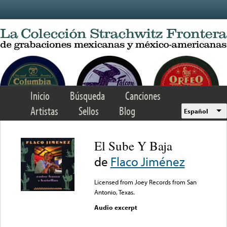
Skip to main content
Inicio
Búsqueda
Canciones
Artistas
Sellos
Blog
Español
El Sube Y Baja
de
Flaco Jiménez
Licensed from Joey Records from San
Antonio, Texas.
Audio excerpt
Error loading media: File
could not be played