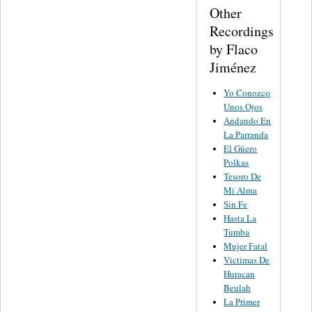
Other
Recordings
by Flaco
Jiménez
Yo Conozco
Unos Ojos
Andando En
La Parranda
El Güero
Polkas
Tesoro De
Mi Alma
Sin Fe
Hasta La
Tumba
Mujer Fatal
Victimas De
Huracan
Beulah
La Primer