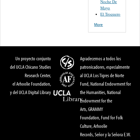
Noche De
Mayo
El Troquero
More
Un proyecto conjunto
Agradecemos a todos los
del UCLA Chicano Studies
patronicadores, especialmente
Research Center,
al UCLA Los Tigres de Norte
el Arhoolie Foundation,
Fund, National Endowment for
y del UCLA Digital Library
the Humanities, National
Endowment for the
Arts, GRAMMY
Foundation, Fund for Folk
Culture, Arhoolie
Records, Señor y la Señora E.W.