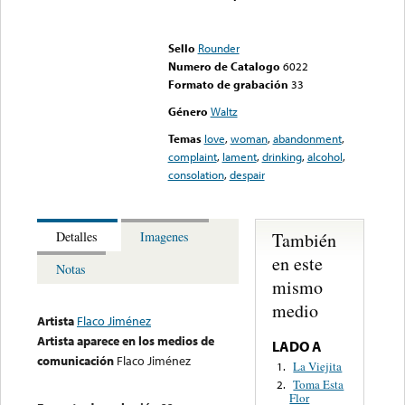
Error loading media: File
could not be played
Sello
Rounder
Numero de Catalogo
6022
Formato de grabación
33
Género
Waltz
Temas
love
,
woman
,
abandonment
,
complaint
,
lament
,
drinking
,
alcohol
,
consolation
,
despair
También
Detalles
Imagenes
en este
Notas
mismo
medio
Artista
Flaco Jiménez
Artista aparece en los medios de
LADO A
comunicación
Flaco Jiménez
La Viejita
1.
Toma Esta
2.
Flor