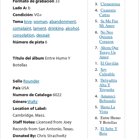
Formato de grabación
33
Clementina
3.
Lado A:
b
Cuarenta
4.
Condición:
VG+
Cartas
Se Me Fue
Tema
love
,
woman
,
abandonment
,
5.
Mi Amor
complaint
,
lament
,
drinking
,
alcohol
,
No Nos
6.
consolation
,
despair
Quieren
Corazon
Número de pista
6
Ahora Que
7.
Tengo Un
Amor
Título del álbum
Entre Humo Y
El Gavilán
1.
Botellas
Soy
2.
Culpable
Delgadita
3.
Sello
Rounder
Alta Y
País
USA
Trigueña
Numero de Catalogo
6022
Amaneci
4.
Bebiendo
Género
Waltz
Hasta La
5.
Location of Label:
Vista
Cambridge, Mass.
Entre Humo
6.
Staff Notes:
Licensed from Joey
Y Botellas
El Sube Y
Records from San Antonio, Texas.
7.
Baja
Donated By:
Chris Strachwitz