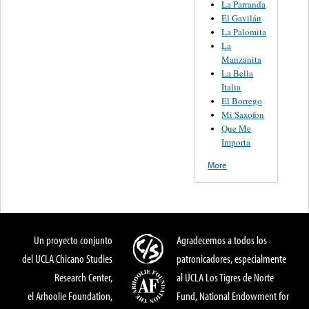
La Parranda
El Gavilán
La Palomita
La
Manzanita
La Bella
Italia
El Borrego
Mi Saxofon
Que Me
Importa
More
Un proyecto conjunto
Agradecemos a todos los
del UCLA Chicano Studies
patronicadores, especialmente
Research Center,
al UCLA Los Tigres de Norte
el Arhoolie Foundation,
Fund, National Endowment for