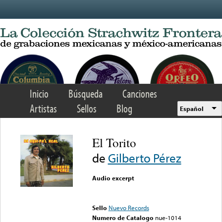
Skip to main content
Inicio
Búsqueda
Canciones
Artistas
Sellos
Blog
Español
El Torito
de
Gilberto Pérez
Audio excerpt
Error loading media: File
could not be played
Sello
Nuevo Records
Numero de Catalogo
nue-1014