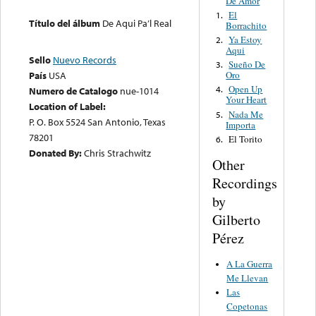
De Amor
El
1.
Título del álbum
De Aqui Pa’l Real
Borrachito
Ya Estoy
2.
Aqui
Sello
Nuevo Records
Sueño De
3.
Oro
País
USA
Open Up
4.
Numero de Catalogo
nue-1014
Your Heart
Location of Label:
Nada Me
5.
P. O. Box 5524 San Antonio, Texas
Importa
78201
El Torito
6.
Donated By:
Chris Strachwitz
Other
Recordings
by
Gilberto
Pérez
A La Guerra
Me Llevan
Las
Copetonas