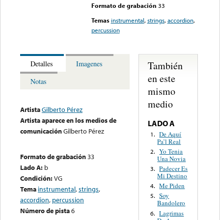
Formato de grabación
33
Temas
instrumental
,
strings
,
accordion
,
percussion
También
Detalles
Imagenes
en este
Notas
mismo
medio
Artista
Gilberto Pérez
Artista aparece en los medios de
LADO A
comunicación
Gilberto Pérez
De Aquí
1.
Pa’l Real
Yo Tenia
2.
Formato de grabación
33
Una Novia
Lado A:
b
Padecer Es
3.
Mi Destino
Condición:
VG
Me Piden
4.
Tema
instrumental
,
strings
,
Soy
5.
accordion
,
percussion
Bandolero
Número de pista
6
Lagrimas
6.