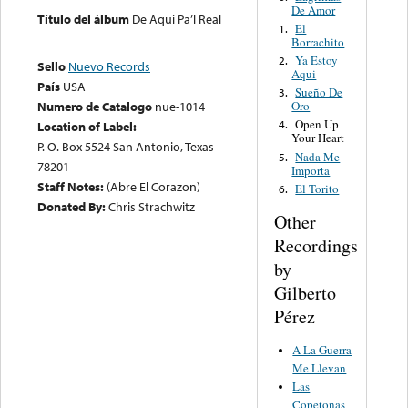
De Amor
Título del álbum
De Aqui Pa’l Real
El
1.
Borrachito
Ya Estoy
2.
Sello
Nuevo Records
Aqui
País
USA
Sueño De
3.
Oro
Numero de Catalogo
nue-1014
Open Up
4.
Location of Label:
Your Heart
P. O. Box 5524 San Antonio, Texas
Nada Me
5.
78201
Importa
Staff Notes:
(Abre El Corazon)
El Torito
6.
Donated By:
Chris Strachwitz
Other
Recordings
by
Gilberto
Pérez
A La Guerra
Me Llevan
Las
Copetonas