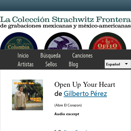
Skip to main content
Inicio
Búsqueda
Canciones
Artistas
Sellos
Blog
Español
Open Up Your Heart
de
Gilberto Pérez
(Abre El Corazon)
Audio excerpt
Error loading media: File
could not be played