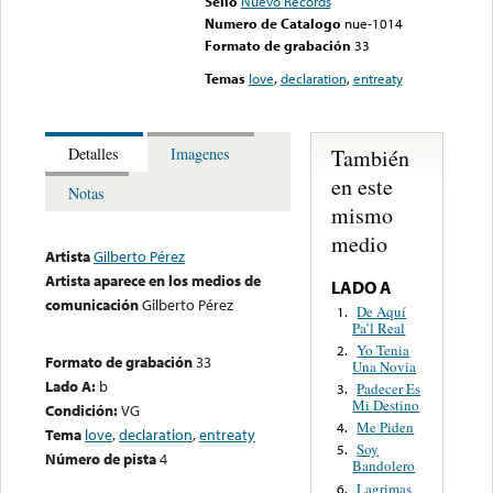
Sello
Nuevo Records
Numero de Catalogo
nue-1014
Formato de grabación
33
Temas
love
,
declaration
,
entreaty
También
Detalles
Imagenes
en este
Notas
mismo
medio
Artista
Gilberto Pérez
Artista aparece en los medios de
LADO A
comunicación
Gilberto Pérez
De Aquí
1.
Pa’l Real
Yo Tenia
2.
Formato de grabación
33
Una Novia
Lado A:
b
Padecer Es
3.
Mi Destino
Condición:
VG
Me Piden
4.
Tema
love
,
declaration
,
entreaty
Soy
5.
Número de pista
4
Bandolero
Lagrimas
6.