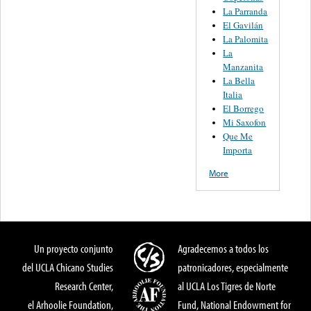
La Parranda
El Gavilán
La Palomita
La
Manzanita
La Bella
Italia
El Borrego
Mi Saxofon
Que Me
Importa
More
Un proyecto conjunto
Agradecemos a todos los
del UCLA Chicano Studies
patronicadores, especialmente
Research Center,
al UCLA Los Tigres de Norte
el Arhoolie Foundation,
Fund, National Endowment for