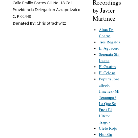
Recordings
Calle Emilio Portes Gil. No. 18 Col.
by Javier
Providencia Delegacion Azcapotzaico
C. P. 02440
Martinez
Donated By:
Chris Strachwitz
Alma De
Charro
Tres Regalos
El Aguacero
Serenata Sin
Luana
El Gustito
El Celoso
Popurri Jose
alfredo
Jimenez (Mi
Tenampa /
La Que Se
Fue / El
Ultimo
Trago)
Cielo Rojo
Flor Sin