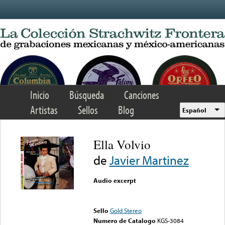
Skip to main content
Inicio
Búsqueda
Canciones
Artistas
Sellos
Blog
Español
Ella Volvio
de
Javier Martinez
Audio excerpt
Error loading media: File
could not be played
Sello
Gold Stereo
Numero de Catalogo
KGS-3084