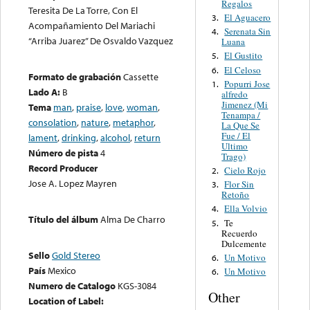
Regalos
Teresita De La Torre, Con El
El Aguacero
3.
Acompañamiento Del Mariachi
Serenata Sin
4.
“Arriba Juarez” De Osvaldo Vazquez
Luana
El Gustito
5.
El Celoso
6.
Formato de grabación
Cassette
Popurri Jose
1.
Lado A:
B
alfredo
Jimenez (Mi
Tema
man
,
praise
,
love
,
woman
,
Tenampa /
consolation
,
nature
,
metaphor
,
La Que Se
Fue / El
lament
,
drinking
,
alcohol
,
return
Ultimo
Número de pista
4
Trago)
Record Producer
Cielo Rojo
2.
Jose A. Lopez Mayren
Flor Sin
3.
Retoño
Ella Volvio
4.
Título del álbum
Alma De Charro
Te
5.
Recuerdo
Dulcemente
Sello
Gold Stereo
Un Motivo
6.
País
Mexico
Un Motivo
6.
Numero de Catalogo
KGS-3084
Other
Location of Label: