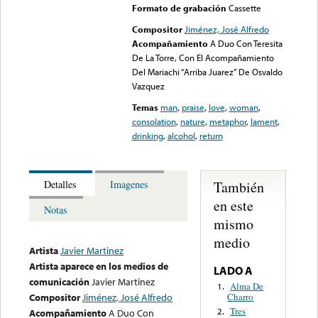
Formato de grabación
Cassette
Compositor
Jiménez, José Alfredo
Acompañamiento
A Duo Con Teresita
De La Torre, Con El Acompañamiento
Del Mariachi “Arriba Juarez” De Osvaldo
Vazquez
Temas
man
,
praise
,
love
,
woman
,
consolation
,
nature
,
metaphor
,
lament
,
drinking
,
alcohol
,
return
También
Detalles
Imagenes
en este
Notas
mismo
medio
Artista
Javier Martinez
Artista aparece en los medios de
LADO A
comunicación
Javier Martinez
Alma De
1.
Charro
Compositor
Jiménez, José Alfredo
Tres
2.
Acompañamiento
A Duo Con