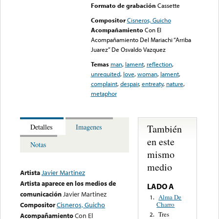
Formato de grabación
Cassette
Compositor
Cisneros, Guicho
Acompañamiento
Con El
Acompañamiento Del Mariachi “Arriba
Juarez” De Osvaldo Vazquez
Temas
man
,
lament
,
reflection
,
unrequited
,
love
,
woman
,
lament
,
complaint
,
despair
,
entreaty
,
nature
,
metaphor
También
Detalles
Imagenes
en este
Notas
mismo
medio
Artista
Javier Martinez
Artista aparece en los medios de
LADO A
comunicación
Javier Martinez
Alma De
1.
Charro
Compositor
Cisneros, Guicho
Tres
2.
Acompañamiento
Con El