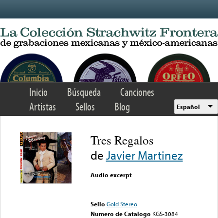
Skip to main content
Inicio
Búsqueda
Canciones
Artistas
Sellos
Blog
Español
Tres Regalos
de
Javier Martinez
Audio excerpt
Error loading media: File
could not be played
Sello
Gold Stereo
Numero de Catalogo
KGS-3084