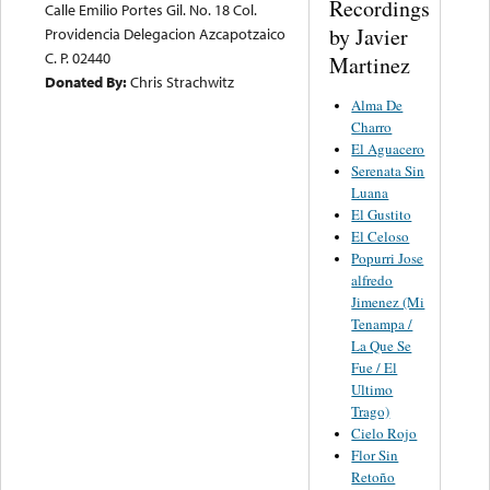
Recordings
Calle Emilio Portes Gil. No. 18 Col.
by Javier
Providencia Delegacion Azcapotzaico
C. P. 02440
Martinez
Donated By:
Chris Strachwitz
Alma De
Charro
El Aguacero
Serenata Sin
Luana
El Gustito
El Celoso
Popurri Jose
alfredo
Jimenez (Mi
Tenampa /
La Que Se
Fue / El
Ultimo
Trago)
Cielo Rojo
Flor Sin
Retoño