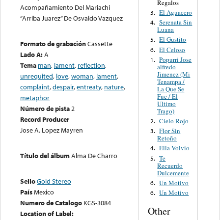
Regalos
Acompañamiento Del Mariachi
El Aguacero
3.
“Arriba Juarez” De Osvaldo Vazquez
Serenata Sin
4.
Luana
El Gustito
5.
Formato de grabación
Cassette
El Celoso
6.
Lado A:
A
Popurri Jose
1.
Tema
man
,
lament
,
reflection
,
alfredo
Jimenez (Mi
unrequited
,
love
,
woman
,
lament
,
Tenampa /
complaint
,
despair
,
entreaty
,
nature
,
La Que Se
Fue / El
metaphor
Ultimo
Número de pista
2
Trago)
Record Producer
Cielo Rojo
2.
Jose A. Lopez Mayren
Flor Sin
3.
Retoño
Ella Volvio
4.
Título del álbum
Alma De Charro
Te
5.
Recuerdo
Dulcemente
Sello
Gold Stereo
Un Motivo
6.
País
Mexico
Un Motivo
6.
Numero de Catalogo
KGS-3084
Other
Location of Label: