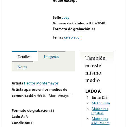
Audio excerpt
Error loading media: File
could not be played
Sello
Joey
Numero de Catalogo
JOEY-2048
Formato de grabación
33
Temas
celebration
También
Detalles
Imagenes
en este
Notas
mismo
medio
Artista
Hector Montemayor
Artista aparece en los medios de
LADO A
comunicación
Héctor Montemayor
En Tu Día
1.
Mi Cariñito
2.
Mañanitas
3.
Formato de grabación
33
Tapatías
Lado A:
A
Mañanitas
4.
Condición:
E
A Mi Madre