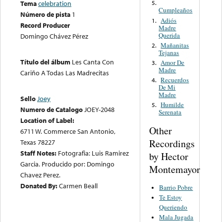
Tema
celebration
5.
Cumpleaños
Número de pista
1
Adiós
1.
Record Producer
Madre
Querida
Domingo Chávez Pérez
Mañanitas
2.
Tejanas
Título del álbum
Les Canta Con
Amor De
3.
Madre
Cariño A Todas Las Madrecitas
Recuerdos
4.
De Mi
Madre
Sello
Joey
Humilde
5.
Numero de Catalogo
JOEY-2048
Serenata
Location of Label:
Other
6711 W. Commerce San Antonio,
Recordings
Texas 78227
Staff Notes:
Fotografia: Luis Ramirez
by Hector
Garcia. Producido por: Domingo
Montemayor
Chavez Perez.
Donated By:
Carmen Beall
Barrio Pobre
Te Estoy
Queriendo
Mala Jugada