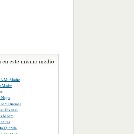
 en este mismo medio
 A Mi Madre
e Madre
ia
e Negó
adre Querida
as Texanas
as Madre
anitas
ta Querida
De Mi Madre