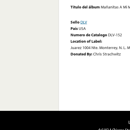
Título del álbum
Mañanitas A Mi 
Sello
DLV
País
USA
Numero de Catalogo
DLV-152
Location of Label:
Juarez 1004 Nte. Monterrey, N. L. 
Donated By:
Chris Strachwitz
del UCLA Chicano Stu