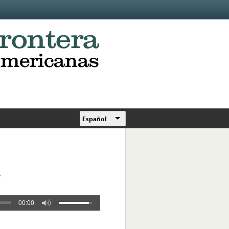
Español
o
00:00