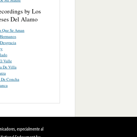
ecordings by Los
ses Del Alamo
es Que Se Aman
 Hermanos
Desgracia
ey
lado
El Valle
 De Villa
arza
s De Concha
lanca
nicadores, especialmente al
, National Endowment for