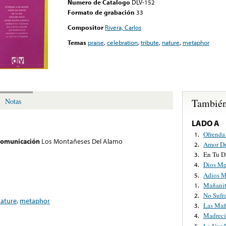
Numero de Catalogo
DLV-152
Formato de grabación
33
Compositor
Rivera, Carlos
Temas
praise
,
celebration
,
tribute
,
nature
,
metaphor
También
Notas
LADO A
Ofrenda
1.
 comunicación
Los Montañeses Del Alamo
Amor D
2.
En Tu D
3.
Dios M
4.
Adios M
5.
Mañanit
1.
No Sufr
2.
ature
,
metaphor
Las Mañ
3.
Madreci
4.
La Voz 
5.