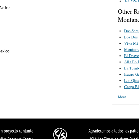
Madre
Other R
Montañe
Dos Ser
Los Dos
Viva Mi 
Monterr
Mexico
El Desve
Alla En 
La Tumba
Isauro G
Los Ojo
Carga B
More
Un proyecto conjunto
Agradecemos a todos los patro
dies Research Center,
UCLA Los Tigres de Norte Fund