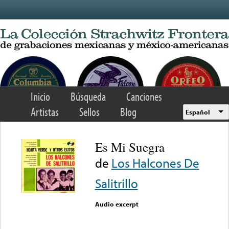
Skip to main content
Inicio
Búsqueda
Canciones
Artistas
Sellos
Blog
Español
Es Mi Suegra
de
Los Halcones De
Salitrillo
Audio excerpt
Error loading media: File
could not be played