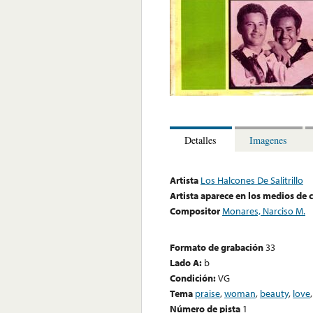
Detalles
Imagenes
Artista
Los Halcones De Salitrillo
Artista aparece en los medios de
Compositor
Monares, Narciso M.
Formato de grabación
33
Lado A:
b
Condición:
VG
Tema
praise
,
woman
,
beauty
,
love
Número de pista
1