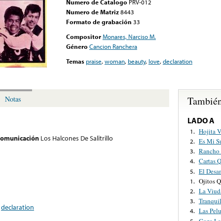
Numero de Catalogo
PRV-012
Numero de Matriz
8443
Formato de grabación
33
Compositor
Monares, Narciso M.
Género
Cancion Ranchera
Temas
praise
,
woman
,
beauty
,
love
,
declaration
También
Notas
LADO A
Hojita 
1.
 comunicación
Los Halcones De Salitrillo
Es Mi S
2.
Rancho 
3.
Cartas 
4.
El Desa
5.
Ojitos 
1.
La Viud
2.
Tranquil
3.
,
declaration
Las Pel
4.
Goza La
5.