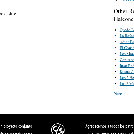
Other R
ros Exitos
Halcones
Quedo P
La Rafae
Adios P
El Corri
Los Man
Contrab
Juan Bed
Rosita A
Los 5 H
Las 2 Mi
More
Un proyecto conjunto
Agradecemos a todos los patro
dies Research Center,
UCLA Los Tigres de Norte Fund