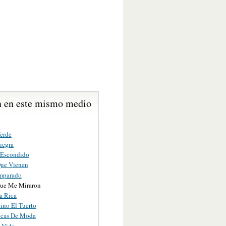
 en este mismo medio
Verde
uegra
Escondido
Que Vienen
mparado
Que Me Miraron
a Rica
ino El Tuerto
ucas De Moda
 Vida