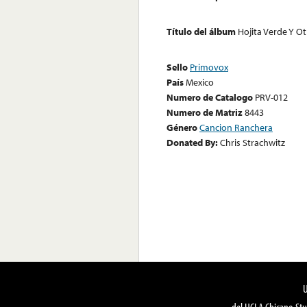
Título del álbum
Hojita Verde Y Ot
Sello
Primovox
País
Mexico
Numero de Catalogo
PRV-012
Numero de Matriz
8443
Género
Cancion Ranchera
Donated By:
Chris Strachwitz
del UCLA Chicano Stu