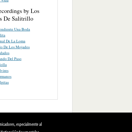
ecordings by Los
 De Salitrillo
endiente Una Boda
lita
enal De La Loma
do De Los Mojados
dados
ando Del Paso
olla
lvires
ermanos
lpitas
nicadores, especialmente al
, National Endowment for