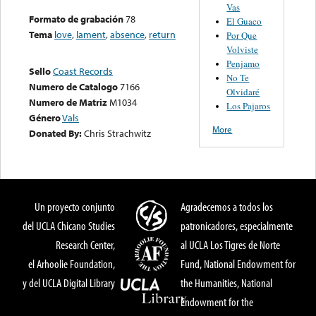
Vas
Formato de grabación
78
El Guaco
Tema
love
,
lament
,
absence
,
return
Por Que
Volviste
Penjamo
Sello
Coast Records
No Te
Numero de Catalogo
7166
Olvidaré
Numero de Matriz
M1034
Los Pajaros
Género
Vals
More
Donated By:
Chris Strachwitz
Un proyecto conjunto
Agradecemos a todos los
del UCLA Chicano Studies
patronicadores, especialmente
Research Center,
al UCLA Los Tigres de Norte
el Arhoolie Foundation,
Fund, National Endowment for
y del UCLA Digital Library
the Humanities, National
Endowment for the