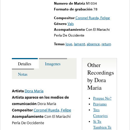
Numero de Matriz
M1034
Formato de grabación
78
Compositor
Coronel Rueda, Felipe
Género
Vals
Acompañamiento
Con El Mariachi
Perla De Occidente
Temas
love
,
lament
,
absence
,
return
Other
Detalles
Imagenes
Recordings
Notas
by Dora
Maria
Artista
Dora Maria
Artista aparece en los medios de
Porque No?
comunicación
Dora Maria
Penjamo
Tres
Compositor
Coronel Rueda, Felipe
Consejos
Acompañamiento
Con El Mariachi
Si Tu
Perla De Occidente
Tambien Te