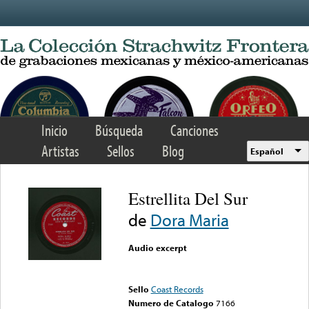
Skip to main content
Inicio
Búsqueda
Canciones
Artistas
Sellos
Blog
Español
Estrellita Del Sur
de
Dora Maria
Audio excerpt
Error loading media: File
could not be played
Sello
Coast Records
Numero de Catalogo
7166