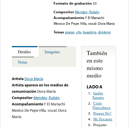
Formato de grabación
33
Compositor
Mendez, Rubén
Acompañamiento
Y El Mariachi
Mexico De Pepe Villa, vocal: Dora Maria
Temas
praise
,
city
,
boasting
,
drinking
También
Detalles
Imagenes
en este
Notas
mismo
medio
Artista
Dora Maria
Artista aparece en los medios de
LADO A
comunicación
Dora Maria
Jarabe
1.
Tapatio
Compositor
Mendez, Rubén
Cielo
2.
Acompañamiento
Y El Mariachi
Tlaxcalteca
Mexico De Pepe Villa, vocal: Dora
Porque No?
3.
Maria
Mi Texanita
4.
Penjamo
5.