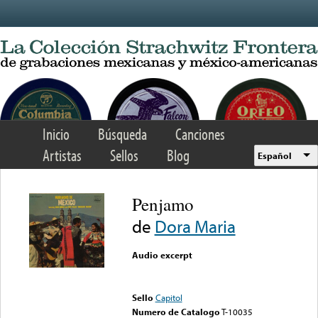
Skip to main content
Inicio
Búsqueda
Canciones
Artistas
Sellos
Blog
Español
Penjamo
de
Dora Maria
Audio excerpt
Error loading media: File
could not be played
Sello
Capitol
Numero de Catalogo
T-10035