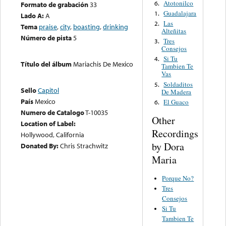
Atotonilco
6.
Formato de grabación
33
Guadalajara
1.
Lado A:
A
Las
2.
Tema
praise
,
city
,
boasting
,
drinking
Alteñitas
Número de pista
5
Tres
3.
Consejos
Si Tu
4.
Título del álbum
Mariachis De Mexico
Tambien Te
Vas
Soldaditos
5.
Sello
Capitol
De Madera
País
Mexico
El Guaco
6.
Numero de Catalogo
T-10035
Other
Location of Label:
Recordings
Hollywood, California
by Dora
Donated By:
Chris Strachwitz
Maria
Porque No?
Tres
Consejos
Si Tu
Tambien Te