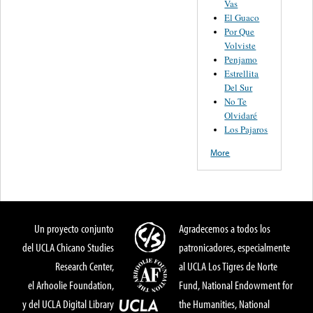
Vas
El Guaco
Por Que
Volviste
Penjamo
Estrellita
Del Sur
No Te
Olvidaré
Los Pajaros
More
Un proyecto conjunto
Agradecemos a todos los
del UCLA Chicano Studies
patronicadores, especialmente
Research Center,
al UCLA Los Tigres de Norte
el Arhoolie Foundation,
Fund, National Endowment for
y del UCLA Digital Library
the Humanities, National