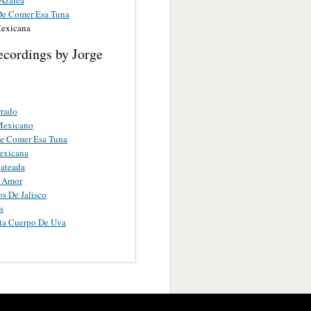
e Comer Esa Tuna
Mexicana
ecordings by Jorge
rrado
Mexicano
e Comer Esa Tuna
exicana
ateada
e Amor
os De Jalisco
s
ta Cuerpo De Uva