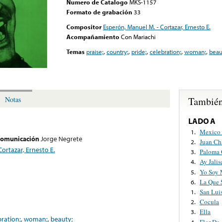
Numero de Catalogo
MKS-1157
Formato de grabación
33
Compositor
Esperón, Manuel M. - Cortazar, Ernesto E.
Acompañamiento
Con Mariachi
Temas
praise;
,
country;
,
pride;
,
celebration;
,
woman;
,
beau
También
Notas
LADO A
Mexico
1.
 comunicación
Jorge Negrete
Juan Ch
2.
ortazar, Ernesto E.
Paloma 
3.
Ay Jalis
4.
Yo Soy 
5.
La Que 
6.
San Luis
1.
Cocula
2.
Ella
3.
bration;
,
woman;
,
beauty;
Flor De
4.