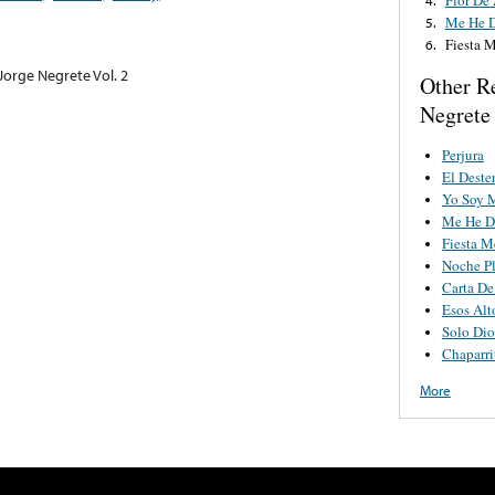
Me He D
5.
Fiesta 
6.
Jorge Negrete Vol. 2
Other R
Negrete
Perjura
El Deste
Yo Soy 
Me He D
Fiesta M
Noche Pl
Carta D
Esos Alt
Solo Dio
Chaparri
More