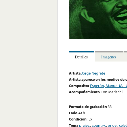
Detalles
Imagenes
Artista
Jorge Negrete
Artista aparece en los medios de
Compositor
Esperón, Manuel M. - C
Acompañamiento
Con Mariachi
Formato de grabación
33
Lado A:
b
Condición:
Ex
Tema
praise;
,
country;
,
pride;
,
cele