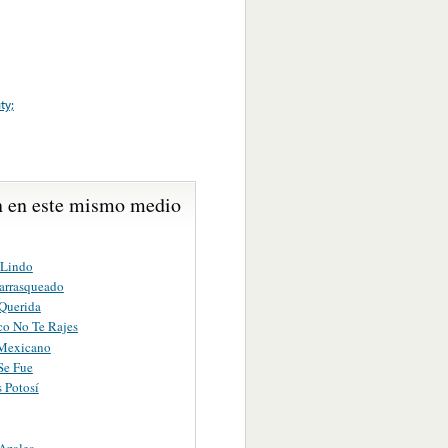
ty;
 en este mismo medio
 Lindo
arrasqueado
Querida
co No Te Rajes
Mexicano
Se Fue
 Potosí
 Azalea