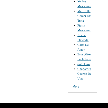
Yo Soy
Mexicano
Me He De
Comer Esa
Tuna
Fiesta
Mexicana
Noche
Plateada
Carta De
Amor
Esos Altos
De Jalisco
Solo Dios
Chaparrita
Cuerpo De
Uva
More