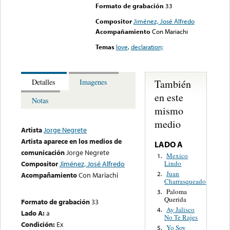
Formato de grabación
33
Compositor
Jiménez, José Alfredo
Acompañamiento
Con Mariachi
Temas
love
,
declaration;
También
Detalles
Imagenes
en este
Notas
mismo
medio
Artista
Jorge Negrete
Artista aparece en los medios de
LADO A
comunicación
Jorge Negrete
Mexico
1.
Lindo
Compositor
Jiménez, José Alfredo
Juan
2.
Acompañamiento
Con Mariachi
Charrasqueado
Paloma
3.
Querida
Formato de grabación
33
Ay Jalisco
4.
Lado A:
a
No Te Rajes
Condición:
Ex
Yo Soy
5.