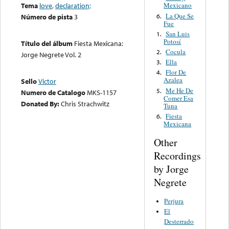
Tema
love
,
declaration;
Mexicano
La Que Se
6.
Número de pista
3
Fue
San Luis
1.
Potosí
Título del álbum
Fiesta Mexicana:
Cocula
2.
Jorge Negrete Vol. 2
Ella
3.
Flor De
4.
Azalea
Sello
Victor
Me He De
5.
Numero de Catalogo
MKS-1157
Comer Esa
Donated By:
Chris Strachwitz
Tuna
Fiesta
6.
Mexicana
Other
Recordings
by Jorge
Negrete
Perjura
El
Desterrado