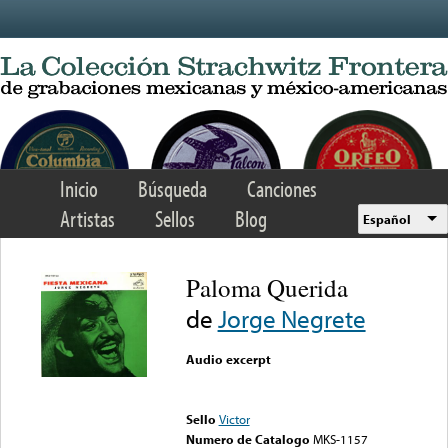
Skip to main content
Inicio
Búsqueda
Canciones
Artistas
Sellos
Blog
Español
Paloma Querida
de
Jorge Negrete
Audio excerpt
Error loading media: File
could not be played
Sello
Victor
Numero de Catalogo
MKS-1157