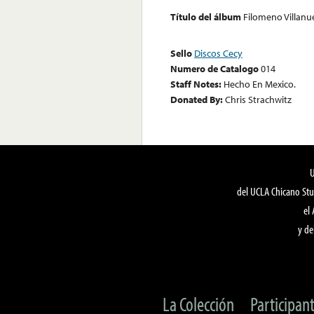
Título del álbum
Filomeno Villanu
Sello
Discos Cecy
Numero de Catalogo
014
Staff Notes:
Hecho En Mexico.
Donated By:
Chris Strachwitz
del UCLA Chicano Stu
el
y de
La Colección
Participan