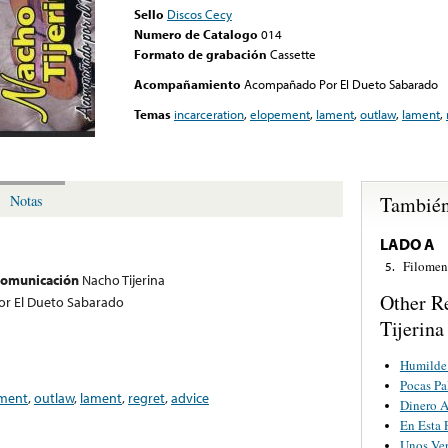
Sello
Discos Cecy
Numero de Catalogo
014
Formato de grabación
Cassette
Acompañamiento
Acompañado Por El Dueto Sabarado
Temas
incarceration
,
elopement
,
lament
,
outlaw
,
lament
,
También
Notas
LADO A
Filomen
5.
 comunicación
Nacho Tijerina
Other R
r El Dueto Sabarado
Tijerina
Humilde 
Pocas Pa
ment
,
outlaw
,
lament
,
regret
,
advice
Dinero 
En Esta 
Unos Ve