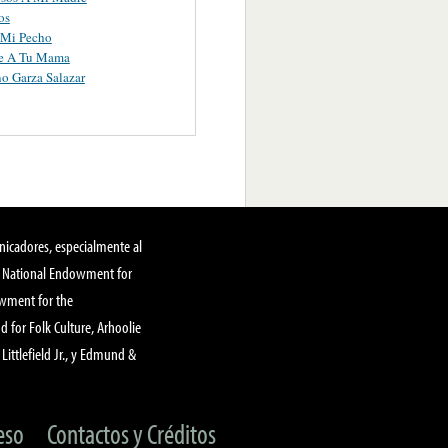
os
 Mi Pecho
le A Tu Mama
no Garza Salazar
nicadores, especialmente al
, National Endowment for
owment for the
 for Folk Culture, Arhoolie
Littlefield Jr., y Edmund &
eso
Contactos y Créditos