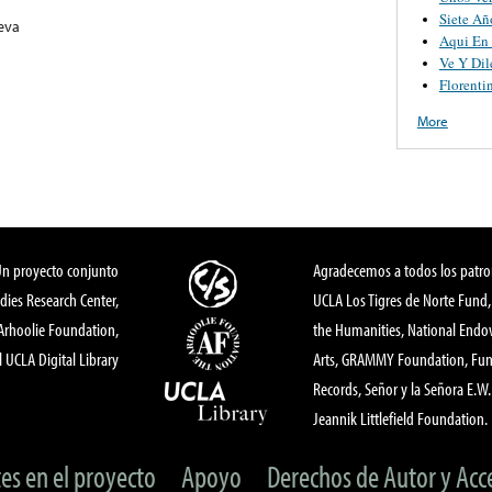
Siete Añ
eva
Aqui En
Ve Y Di
Florenti
More
Un proyecto conjunto
Agradecemos a todos los patro
dies Research Center,
UCLA Los Tigres de Norte Fund
 Arhoolie Foundation,
the Humanities, National End
l UCLA Digital Library
Arts, GRAMMY Foundation, Fund
Records, Señor y la Señora E.W. 
Jeannik Littlefield Foundation.
tes en el proyecto
Apoyo
Derechos de Autor y Acc