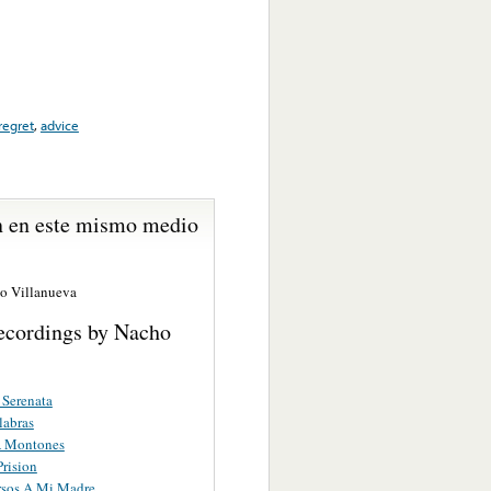
regret
,
advice
 en este mismo medio
o Villanueva
ecordings by Nacho
Serenata
labras
A Montones
Prision
rsos A Mi Madre