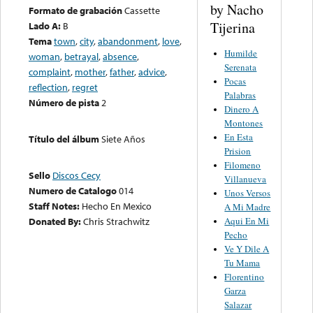
by Nacho
Formato de grabación
Cassette
Tijerina
Lado A:
B
Tema
town
,
city
,
abandonment
,
love
,
Humilde
woman
,
betrayal
,
absence
,
Serenata
complaint
,
mother
,
father
,
advice
,
Pocas
reflection
,
regret
Palabras
Número de pista
2
Dinero A
Montones
En Esta
Título del álbum
Siete Años
Prision
Filomeno
Sello
Discos Cecy
Villanueva
Numero de Catalogo
014
Unos Versos
Staff Notes:
Hecho En Mexico
A Mi Madre
Aqui En Mi
Donated By:
Chris Strachwitz
Pecho
Ve Y Dile A
Tu Mama
Florentino
Garza
Salazar