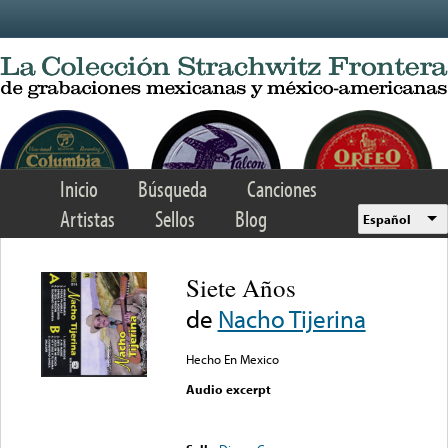
Skip to main content
Inicio
Búsqueda
Canciones
Artistas
Sellos
Blog
Español
Siete Años
de
Nacho Tijerina
Hecho En Mexico
Audio excerpt
Error loading media: File
could not be played