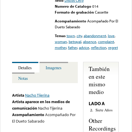
Sello
Discos Cecy
Numero de Catalogo
014
Formato de grabación
Cassette
Acompañamiento
Acompañado Por El
Dueto Sabarado
Temas
town
,
city
,
abandonment
,
love
,
woman
,
betrayal
,
absence
,
complaint
,
mother
,
father
,
advice
,
reflection
,
regret
También
Detalles
Imagenes
en este
Notas
mismo
medio
Artista
Nacho Tijerina
Artista aparece en los medios de
LADO A
comunicación
Nacho Tijerina
Siete Años
2.
Acompañamiento
Acompañado Por
Other
El Dueto Sabarado
Recordings