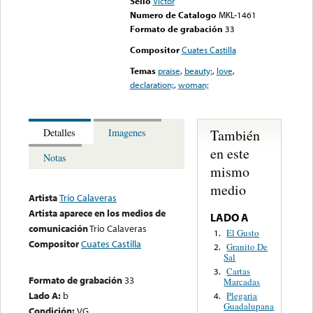
Sello
Victor
Numero de Catalogo
MKL-1461
Formato de grabación
33
Compositor
Cuates Castilla
Temas
praise
,
beauty;
,
love
,
declaration;
,
woman;
También
Detalles
Imagenes
en este
Notas
mismo
medio
Artista
Trío Calaveras
Artista aparece en los medios de
LADO A
comunicación
Trio Calaveras
El Gusto
1.
Compositor
Cuates Castilla
Granito De
2.
Sal
Cartas
3.
Formato de grabación
33
Marcadas
Lado A:
b
Plegaria
4.
Guadalupana
Condición:
VG