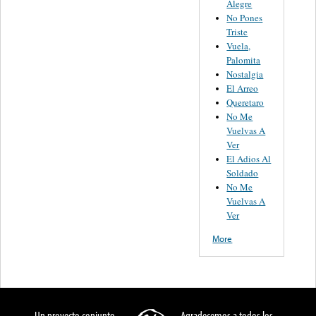
Alegre
No Pones
Triste
Vuela,
Palomita
Nostalgia
El Arreo
Queretaro
No Me
Vuelvas A
Ver
El Adios Al
Soldado
No Me
Vuelvas A
Ver
More
Un proyecto conjunto
Agradecemos a todos los