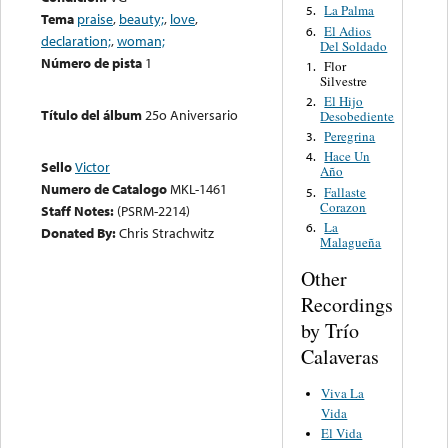
La Palma
5.
Tema
praise
,
beauty;
,
love
,
El Adios
6.
declaration;
,
woman;
Del Soldado
Número de pista
1
Flor
1.
Silvestre
El Hijo
2.
Título del álbum
25o Aniversario
Desobediente
Peregrina
3.
Hace Un
4.
Sello
Victor
Año
Numero de Catalogo
MKL-1461
Fallaste
5.
Corazon
Staff Notes:
(PSRM-2214)
La
6.
Donated By:
Chris Strachwitz
Malagueña
Other
Recordings
by Trío
Calaveras
Viva La
Vida
El Vida