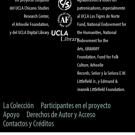
del UCLA Chicano Studies
patronicadores, especialmente
Research Center,
al UCLA Los Tigres de Norte
el Arhoolie Foundation,
Fund, National Endowment for
y del UCLA Digital Library
the Humanities, National
Endowment for the
Arts, GRAMMY
Foundation, Fund for Folk
Culture, Arhoolie
Records, Señor y la Señora E.W.
Littlefield Jr., y Edmund &
Jeannik Littlefield Foundation.
La Colección
Participantes en el proyecto
Apoyo
Derechos de Autor y Acceso
Contactos y Créditos