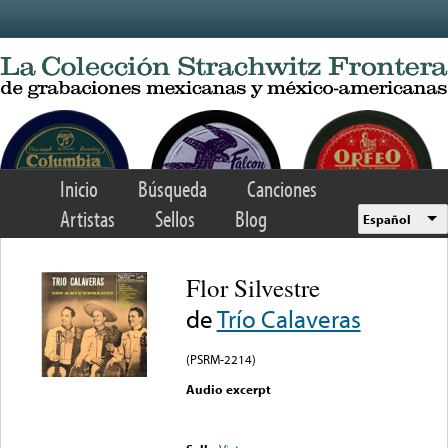
Skip to main content
Inicio
Búsqueda
Canciones
Artistas
Sellos
Blog
Español
Flor Silvestre
de
Trío Calaveras
(PSRM-2214)
Audio excerpt
Error loading media: File
could not be played