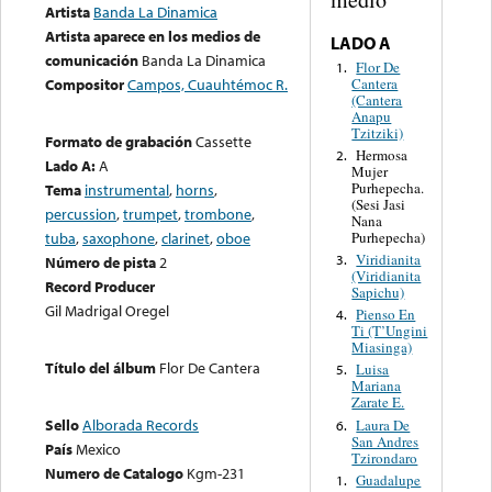
Artista
Banda La Dinamica
Artista aparece en los medios de
LADO A
comunicación
Banda La Dinamica
Flor De
1.
Cantera
Compositor
Campos, Cuauhtémoc R.
(Cantera
Anapu
Tzitziki)
Formato de grabación
Cassette
Hermosa
2.
Lado A:
A
Mujer
Purhepecha.
Tema
instrumental
,
horns
,
(Sesi Jasi
percussion
,
trumpet
,
trombone
,
Nana
Purhepecha)
tuba
,
saxophone
,
clarinet
,
oboe
Viridianita
3.
Número de pista
2
(Viridianita
Record Producer
Sapichu)
Gil Madrigal Oregel
Pienso En
4.
Ti (T’Ungini
Miasinga)
Título del álbum
Flor De Cantera
Luisa
5.
Mariana
Zarate E.
Sello
Alborada Records
Laura De
6.
San Andres
País
Mexico
Tzirondaro
Numero de Catalogo
Kgm-231
Guadalupe
1.