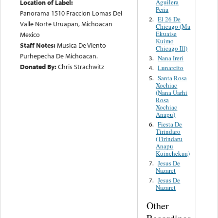
Aguilera
Location of Label:
Peña
Panorama 1510 Fraccion Lomas Del
El 26 De
2.
Valle Norte Uruapan, Michoacan
Chicago (Ma
Ekuaise
Mexico
Kuimo
Staff Notes:
Musica De Viento
Chicago Ill)
Purhepecha De Michoacan.
Nana Ireri
3.
Donated By:
Chris Strachwitz
Lunarcito
4.
Santa Rosa
5.
Xochiac
(Nana Uarhi
Rosa
Xochiac
Anapu)
Fiesta De
6.
Tirindaro
(Tirindaru
Anapu
Kuinchekua)
Jesus De
7.
Nazaret
Jesus De
7.
Nazaret
Other