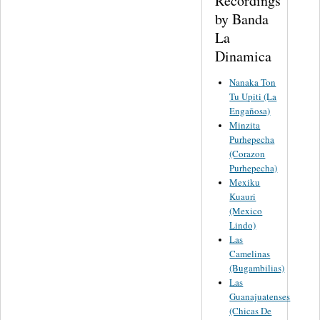
Recordings
by Banda
La
Dinamica
Nanaka Ton
Tu Upiti (La
Engañosa)
Minzita
Purhepecha
(Corazon
Purhepecha)
Mexiku
Kuauri
(Mexico
Lindo)
Las
Camelinas
(Bugambilias)
Las
Guanajuatenses
(Chicas De