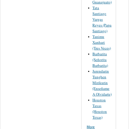
Guanajuato)
Tata
Santiago
Vargas
Reyes (Papa
Santiago)
Tanimu
Xanhari
(Tres Veces)
Barbarita
(Señorita
Barbarita)
Jurendarin
Tunghen
Mirikurin
(Enseñame
A Olvidarte)
Houston
Taxas
(Houston
Texas)
More