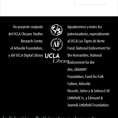
Un proyecto conjunto
Agradecemos a todos los
del UCLA Chicano Studies
patronicadores, especialmente
Research Center,
al UCLA Los Tigres de Norte
el Arhoolie Foundation,
Fund, National Endowment for
y del UCLA Digital Library
the Humanities, National
Endowment for the
Arts, GRAMMY
Foundation, Fund for Folk
Culture, Arhoolie
Records, Señor y la Señora E.W.
Littlefield Jr., y Edmund &
Jeannik Littlefield Foundation.