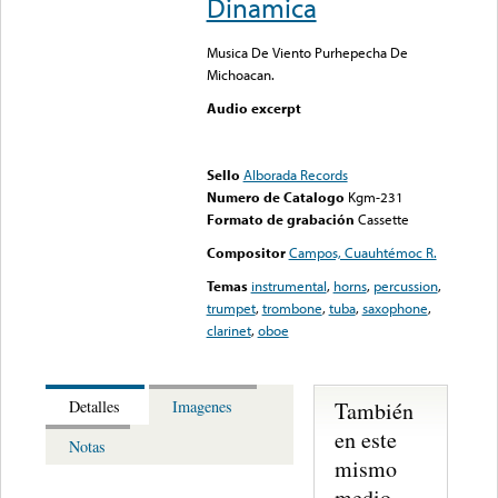
Dinamica
Musica De Viento Purhepecha De
Michoacan.
Audio excerpt
Error loading media: File
could not be played
Sello
Alborada Records
Numero de Catalogo
Kgm-231
Formato de grabación
Cassette
Compositor
Campos, Cuauhtémoc R.
Temas
instrumental
,
horns
,
percussion
,
trumpet
,
trombone
,
tuba
,
saxophone
,
clarinet
,
oboe
También
Detalles
Imagenes
en este
Notas
mismo
medio