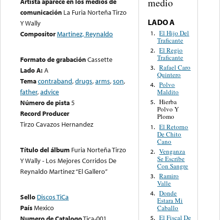
medio
Artista aparece en los medios de
comunicación
La Furia Norteña Tirzo
LADO A
Y Wally
El Hijo Del
1.
Compositor
Martinez, Reynaldo
Traficante
El Regio
2.
Traficante
Formato de grabación
Cassette
Rafael Caro
3.
Lado A:
A
Quintero
Tema
contraband
,
drugs
,
arms
,
son
,
Polvo
4.
father
,
advice
Maldito
Hierba
Número de pista
5
5.
Polvo Y
Record Producer
Plomo
Tirzo Cavazos Hernandez
El Retorno
1.
De Chito
Cano
Título del álbum
Furia Norteña Tirzo
Venganza
2.
Se Escribe
Y Wally - Los Mejores Corridos De
Con Sangre
Reynaldo Martinez “El Gallero”
Ramiro
3.
Valle
Donde
4.
Sello
Discos TiCa
Estara Mi
País
Mexico
Caballo
El Fiscal De
Numero de Catalogo
Tica-001
5.