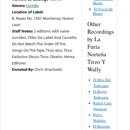
Hierro
Género
Corrido
El Fiscal De
5.
Location of Label:
Hierro
B. Reyes No. 1501 Monterrey, Nuevo
Other
Leon
Recordings
Staff Notes:
2 editions with same
corridos, Titles On Label And Cassette
by La
Do Not Match The Order Of The
Furia
Songs On The Tape. Tirzo also, Tirso.
Norteña
Exclusivo Discos Tirso. Diseño: Hensa
Tirzo Y
Editores
Wally
Donated By:
Chris Strachwitz
El Hijo Del
Traficante
El Regio
Traficante
Rafael Caro
Quintero
Polvo
Maldito
El Retorno