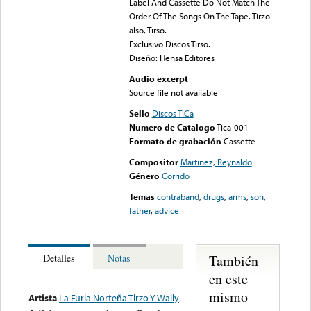
Label And Cassette Do Not Match The
Order Of The Songs On The Tape. Tirzo
also, Tirso.
Exclusivo Discos Tirso.
Diseño: Hensa Editores
Audio excerpt
Source file not available
Sello
Discos TiCa
Numero de Catalogo
Tica-001
Formato de grabación
Cassette
Compositor
Martinez, Reynaldo
Género
Corrido
Temas
contraband
,
drugs
,
arms
,
son
,
father
,
advice
También
Detalles
Notas
en este
mismo
Artista
La Furia Norteña Tirzo Y Wally