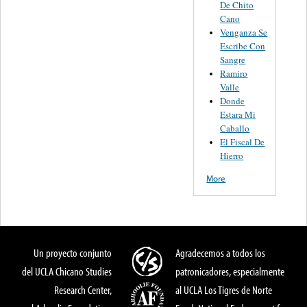
De Chito
Cano
Venganza Se
Escribe Con
Sangre
Ramiro
Valle
Donde
Estara Mi
Caballo
El Fiscal De
Hierro
More
Un proyecto conjunto
Agradecemos a todos los
del UCLA Chicano Studies
patronicadores, especialmente
Research Center,
al UCLA Los Tigres de Norte