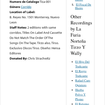
Numero de Catalogo
Tica-001
El Fiscal De
5.
Género
Corrido
Hierro
Location of Label:
Other
B. Reyes No. 1501 Monterrey, Nuevo
Recordings
Leon
Staff Notes:
2 editions with same
by La
corridos, Titles On Label And Cassette
Furia
Do Not Match The Order Of The
Norteña
Songs On The Tape. Tirzo also, Tirso.
Tirzo Y
Exclusivo Discos Tirso. Diseño: Hensa
Wally
Editores
Donated By:
Chris Strachwitz
El Hijo Del
Traficante
El Regio
Traficante
Rafael Caro
Quintero
Hierba
Polvo Y
Plomo
El Retorno