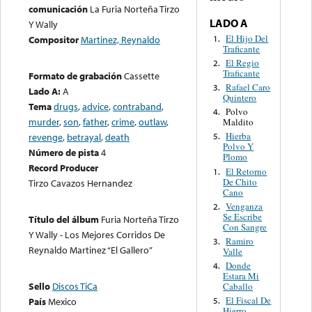
comunicación
La Furia Norteña Tirzo
LADO A
Y Wally
El Hijo Del
1.
Compositor
Martinez, Reynaldo
Traficante
El Regio
2.
Traficante
Formato de grabación
Cassette
Rafael Caro
3.
Lado A:
A
Quintero
Tema
drugs
,
advice
,
contraband
,
Polvo
4.
murder
,
son
,
father
,
crime
,
outlaw
,
Maldito
Hierba
revenge
,
betrayal
,
death
5.
Polvo Y
Número de pista
4
Plomo
Record Producer
El Retorno
1.
De Chito
Tirzo Cavazos Hernandez
Cano
Venganza
2.
Se Escribe
Título del álbum
Furia Norteña Tirzo
Con Sangre
Y Wally - Los Mejores Corridos De
Ramiro
3.
Reynaldo Martinez “El Gallero”
Valle
Donde
4.
Estara Mi
Sello
Discos TiCa
Caballo
El Fiscal De
País
Mexico
5.
Hierro