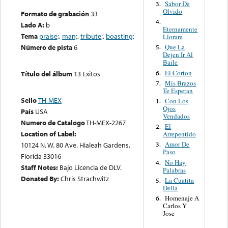
Sabor De
3.
Olvido
Formato de grabación
33
4.
Lado A:
b
Eternamente
Tema
praise;
,
man;
,
tribute;
,
boasting;
Llorare
Número de pista
6
Que La
5.
Dejen Ir Al
Baile
El Corton
6.
Título del álbum
13 Exitos
Mis Brazos
7.
Te Esperan
Sello
TH-MEX
Con Los
1.
Ojos
País
USA
Vendados
Numero de Catalogo
TH-MEX-2267
El
2.
Location of Label:
Arrepentido
Amor De
10124 N. W. 80 Ave. Hialeah Gardens,
3.
Paso
Florida 33016
No Hay
4.
Staff Notes:
Bajo Licencia de DLV.
Palabras
Donated By:
Chris Strachwitz
La Cuatita
5.
Delia
Homenaje A
6.
Carlos Y
Jose