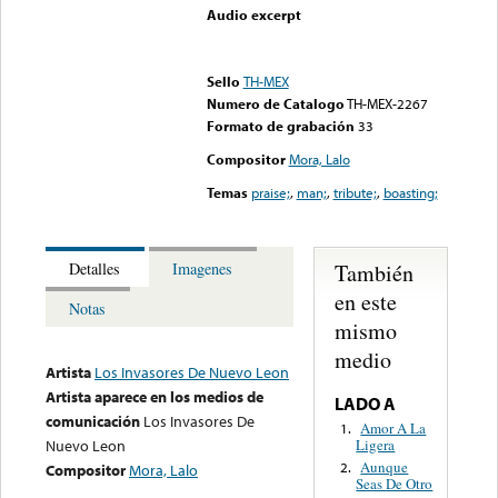
Audio excerpt
Error loading media: File
could not be played
Sello
TH-MEX
Numero de Catalogo
TH-MEX-2267
Formato de grabación
33
Compositor
Mora, Lalo
Temas
praise;
,
man;
,
tribute;
,
boasting;
También
Detalles
Imagenes
en este
Notas
mismo
medio
Artista
Los Invasores De Nuevo Leon
Artista aparece en los medios de
LADO A
comunicación
Los Invasores De
Amor A La
1.
Ligera
Nuevo Leon
Aunque
2.
Compositor
Mora, Lalo
Seas De Otro