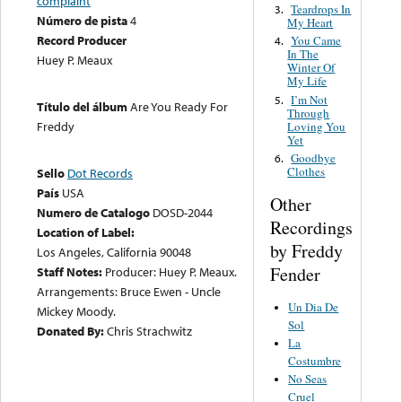
complaint
Teardrops In
3.
Número de pista
4
My Heart
Record Producer
You Came
4.
In The
Huey P. Meaux
Winter Of
My Life
I’m Not
5.
Título del álbum
Are You Ready For
Through
Freddy
Loving You
Yet
Goodbye
6.
Clothes
Sello
Dot Records
País
USA
Other
Numero de Catalogo
DOSD-2044
Recordings
Location of Label:
by Freddy
Los Angeles, California 90048
Fender
Staff Notes:
Producer: Huey P. Meaux.
Arrangements: Bruce Ewen - Uncle
Un Dia De
Mickey Moody.
Sol
Donated By:
Chris Strachwitz
La
Costumbre
No Seas
Cruel