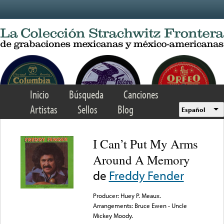
Skip to main content
Inicio
Búsqueda
Canciones
Artistas
Sellos
Blog
Español
I Can’t Put My Arms
Around A Memory
de
Freddy Fender
Producer: Huey P. Meaux.
Arrangements: Bruce Ewen - Uncle
Mickey Moody.