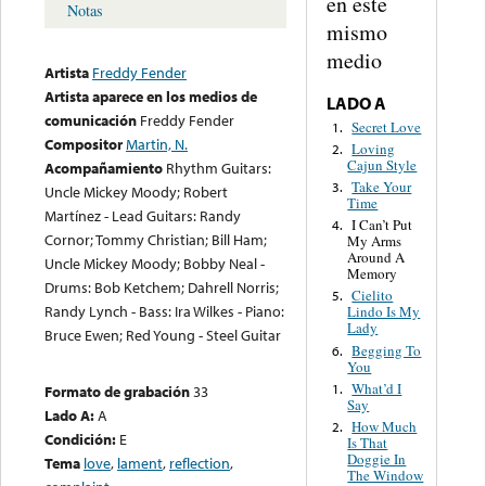
en este
Notas
mismo
medio
Artista
Freddy Fender
Artista aparece en los medios de
LADO A
comunicación
Freddy Fender
Secret Love
1.
Compositor
Martin, N.
Loving
2.
Cajun Style
Acompañamiento
Rhythm Guitars:
Take Your
3.
Uncle Mickey Moody; Robert
Time
Martínez - Lead Guitars: Randy
I Can’t Put
4.
Cornor; Tommy Christian; Bill Ham;
My Arms
Around A
Uncle Mickey Moody; Bobby Neal -
Memory
Drums: Bob Ketchem; Dahrell Norris;
Cielito
5.
Randy Lynch - Bass: Ira Wilkes - Piano:
Lindo Is My
Lady
Bruce Ewen; Red Young - Steel Guitar
Begging To
6.
You
What’d I
1.
Formato de grabación
33
Say
Lado A:
A
How Much
2.
Condición:
E
Is That
Doggie In
Tema
love
,
lament
,
reflection
,
The Window