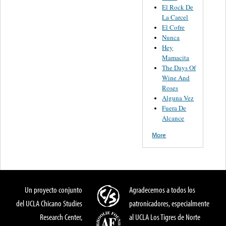
El Rock De
La Carcel
El Cofre
Nunca
Hey
Mamacita
The Days Of
Wine And
Roses
Alguna Vez
Fuera De
Alcance
More
Un proyecto conjunto
Agradecemos a todos los
del UCLA Chicano Studies
patronicadores, especialmente
Research Center,
al UCLA Los Tigres de Norte