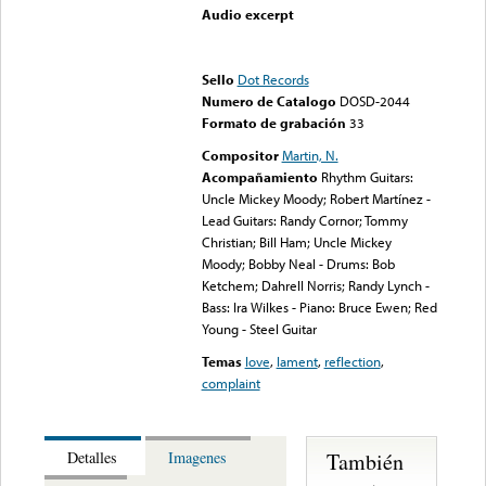
Audio excerpt
Error loading media: File
could not be played
Sello
Dot Records
Numero de Catalogo
DOSD-2044
Formato de grabación
33
Compositor
Martin, N.
Acompañamiento
Rhythm Guitars:
Uncle Mickey Moody; Robert Martínez -
Lead Guitars: Randy Cornor; Tommy
Christian; Bill Ham; Uncle Mickey
Moody; Bobby Neal - Drums: Bob
Ketchem; Dahrell Norris; Randy Lynch -
Bass: Ira Wilkes - Piano: Bruce Ewen; Red
Young - Steel Guitar
Temas
love
,
lament
,
reflection
,
complaint
También
Detalles
Imagenes