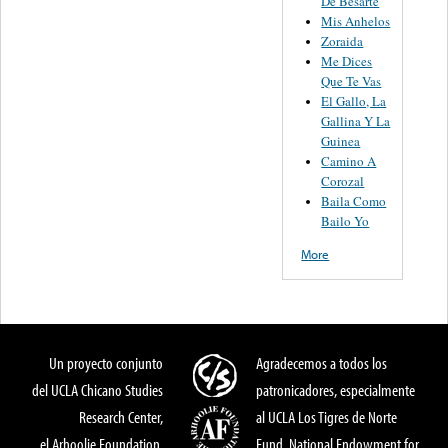
De Besarte
Mis Anhelos
Zoraida
Me Dices
Que Te Vas
El Gallo, La
Gallina Y La
Guinea
Camino A
Corozal
Baila Como
Bailo Yo
More
Un proyecto conjunto
Agradecemos a todos los
del UCLA Chicano Studies
patronicadores, especialmente
Research Center,
al UCLA Los Tigres de Norte
el Arhoolie Foundation,
Fund, National Endowment for