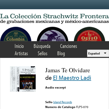
Skip to main content
Inicio
Búsqueda
Canciones
Artistas
Sellos
Blog
Español
Jamas Te Olvidare
de
El Maestro Ladi
Audio excerpt
Error loading media: File
could not be played
Sello
Island Records
Numero de Catalogo
FLPS-070