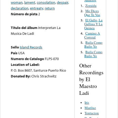
Anhelos
woman
,
lament
,
consolation
,
despair
,
Zoraida
1.
declaration
,
entreaty
,
return
Me Dices
2.
Número de pista
2
Que Te Vas
El Gallo, La
3.
Gallina Y La
Título del álbum
Interpretan La
Guinea
Camino A
Musica De Ladi
4.
Corozal
Baila Como
5.
Bailo Yo
Sello
Island Records
Baila Como
5.
País
USA
Bailo Yo
Numero de Catalogo
FLPS-070
Other
Location of Label:
P. O. Box 8607, Santurce Puerto Rico
Recordings
Donated By:
Chris Strachwitz
by El
Maestro
Ladi
Iris
Mariluz
Tentacion