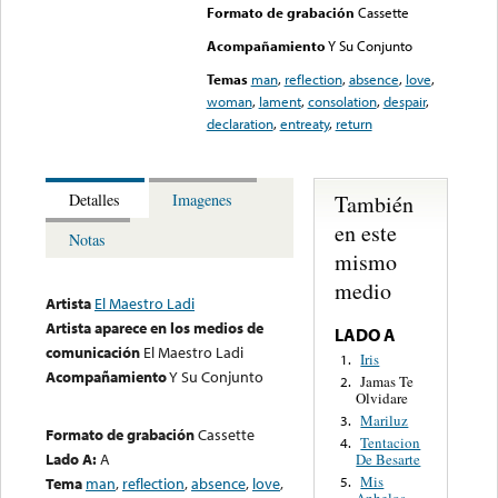
Formato de grabación
Cassette
Acompañamiento
Y Su Conjunto
Temas
man
,
reflection
,
absence
,
love
,
woman
,
lament
,
consolation
,
despair
,
declaration
,
entreaty
,
return
También
Detalles
Imagenes
en este
Notas
mismo
medio
Artista
El Maestro Ladi
Artista aparece en los medios de
LADO A
comunicación
El Maestro Ladi
Iris
1.
Acompañamiento
Y Su Conjunto
Jamas Te
2.
Olvidare
Mariluz
3.
Formato de grabación
Cassette
Tentacion
4.
Lado A:
A
De Besarte
Mis
Tema
man
,
reflection
,
absence
,
love
,
5.