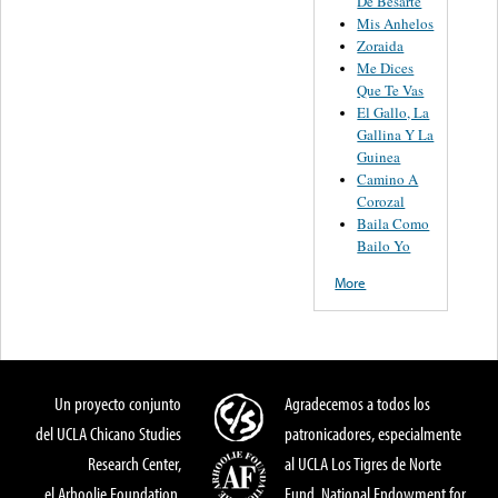
De Besarte
Mis Anhelos
Zoraida
Me Dices
Que Te Vas
El Gallo, La
Gallina Y La
Guinea
Camino A
Corozal
Baila Como
Bailo Yo
More
Un proyecto conjunto
Agradecemos a todos los
del UCLA Chicano Studies
patronicadores, especialmente
Research Center,
al UCLA Los Tigres de Norte
el Arhoolie Foundation,
Fund, National Endowment for