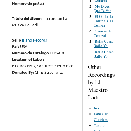
Zoraida
1.
Número de pista
3
Me Dices
2.
Que Te Vas
El Gallo, La
3.
Título del álbum
Interpretan La
Gallina Y La
Musica De Ladi
Guinea
Camino A
4.
Corozal
Sello
Island Records
Baila Como
5.
Bailo Yo
País
USA
Baila Como
5.
Numero de Catalogo
FLPS-070
Bailo Yo
Location of Label:
Other
P. O. Box 8607, Santurce Puerto Rico
Donated By:
Chris Strachwitz
Recordings
by El
Maestro
Ladi
Iris
Jamas Te
Olvidare
Tentacion