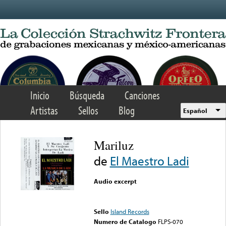
Skip to main content
Inicio
Búsqueda
Canciones
Artistas
Sellos
Blog
Español
Mariluz
de
El Maestro Ladi
Audio excerpt
Error loading media: File
could not be played
Sello
Island Records
Numero de Catalogo
FLPS-070