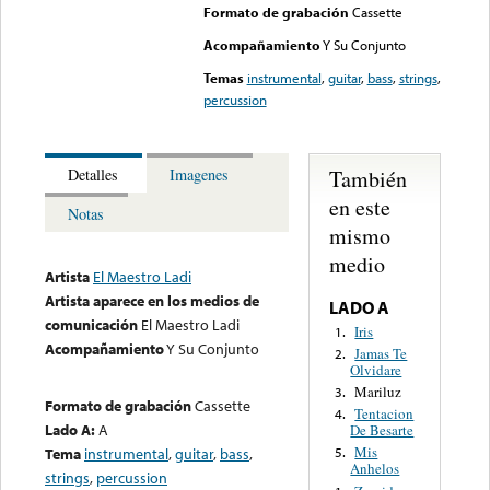
Formato de grabación
Cassette
Acompañamiento
Y Su Conjunto
Temas
instrumental
,
guitar
,
bass
,
strings
,
percussion
También
Detalles
Imagenes
en este
Notas
mismo
medio
Artista
El Maestro Ladi
Artista aparece en los medios de
LADO A
comunicación
El Maestro Ladi
Iris
1.
Acompañamiento
Y Su Conjunto
Jamas Te
2.
Olvidare
Mariluz
3.
Formato de grabación
Cassette
Tentacion
4.
Lado A:
A
De Besarte
Mis
Tema
instrumental
,
guitar
,
bass
,
5.
Anhelos
strings
,
percussion