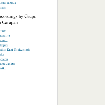
 Camu Jankua
itsiki
ecordings by Grupo
n Carapan
inita
Caballitu
repiti
Urapiti
sikiri Kani Tsiukursindi
ita
apichu
Camu Jankua
tsiki