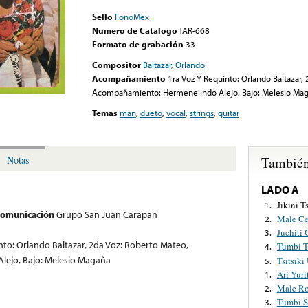
Sello
FonoMex
Numero de Catalogo
TAR-668
Formato de grabación
33
Compositor
Baltazar, Orlando
Acompañamiento
1ra Voz Y Requinto: Orlando Baltazar,
Acompañamiento: Hermenelindo Alejo, Bajo: Melesio Ma
Temas
man
,
dueto
,
vocal
,
strings
,
guitar
También
Notas
LADO A
Jikini 
1.
 comunicación
Grupo San Juan Carapan
Male Ce
2.
Juchiti 
3.
nto: Orlando Baltazar, 2da Voz: Roberto Mateo,
Tumbi T
4.
ejo, Bajo: Melesio Magaña
Tsitsiki
5.
Ari Yuri
1.
Male Ro
2.
Tumbi S
3.