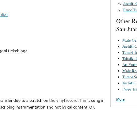
Juchiti
4.
Paree Ts
5.
uitar
Other R
San Jua
Male Cel
Juchiti 
ingoni Uekehinga
Tumbi Ta
Tsitsiki 
Ari Yurit
Male Ros
Tumbi S
Juchiti 
Paree Tsi
More
transfer due to a scratch on the vinyl record. This is sung in
escribing instrumentation and not lyrical content. OK