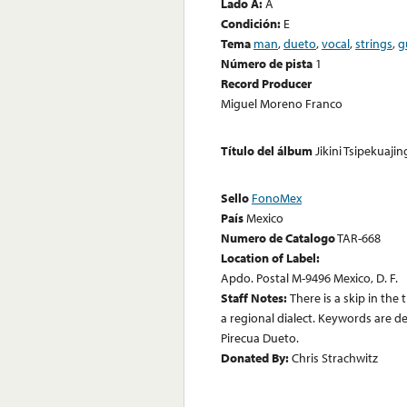
Lado A:
A
Condición:
E
Tema
man
,
dueto
,
vocal
,
strings
,
g
Número de pista
1
Record Producer
Miguel Moreno Franco
Título del álbum
Jikini Tsipekuaj
Sello
FonoMex
País
Mexico
Numero de Catalogo
TAR-668
Location of Label:
Apdo. Postal M-9496 Mexico, D. F.
Staff Notes:
There is a skip in the 
a regional dialect. Keywords are d
Pirecua Dueto.
Donated By:
Chris Strachwitz