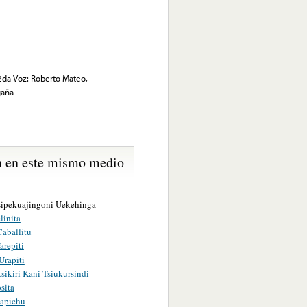
 2da Voz: Roberto Mateo,
gaña
 en este mismo medio
Tsipekuajingoni Uekehinga
linita
Caballitu
arepiti
 Urapiti
tsikiri Kani Tsiukursindi
sita
apichu