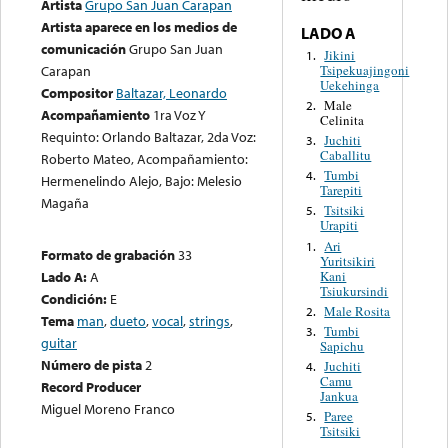
Artista
Grupo San Juan Carapan
Artista aparece en los medios de
LADO A
comunicación
Grupo San Juan
Jikini
1.
Tsipekuajingoni
Carapan
Uekehinga
Compositor
Baltazar, Leonardo
Male
2.
Acompañamiento
1ra Voz Y
Celinita
Requinto: Orlando Baltazar, 2da Voz:
Juchiti
3.
Caballitu
Roberto Mateo, Acompañamiento:
Tumbi
4.
Hermenelindo Alejo, Bajo: Melesio
Tarepiti
Magaña
Tsitsiki
5.
Urapiti
Ari
1.
Formato de grabación
33
Yuritsikiri
Kani
Lado A:
A
Tsiukursindi
Condición:
E
Male Rosita
2.
Tema
man
,
dueto
,
vocal
,
strings
,
Tumbi
3.
guitar
Sapichu
Número de pista
2
Juchiti
4.
Camu
Record Producer
Jankua
Miguel Moreno Franco
Paree
5.
Tsitsiki