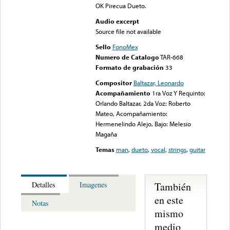
OK Pirecua Dueto.
Audio excerpt
Source file not available
Sello
FonoMex
Numero de Catalogo
TAR-668
Formato de grabación
33
Compositor
Baltazar, Leonardo
Acompañamiento
1ra Voz Y Requinto:
Orlando Baltazar, 2da Voz: Roberto
Mateo, Acompañamiento:
Hermenelindo Alejo, Bajo: Melesio
Magaña
Temas
man
,
dueto
,
vocal
,
strings
,
guitar
También
Detalles
Imagenes
en este
Notas
mismo
medio