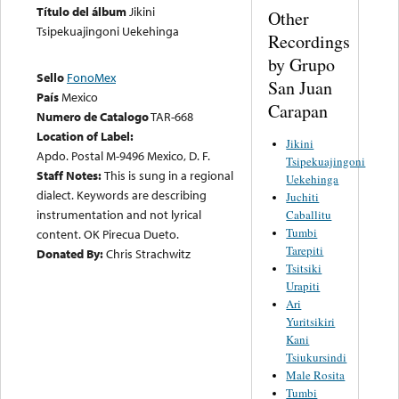
Título del álbum
Jikini
Other
Tsipekuajingoni Uekehinga
Recordings
by Grupo
Sello
FonoMex
San Juan
País
Mexico
Carapan
Numero de Catalogo
TAR-668
Location of Label:
Jikini
Apdo. Postal M-9496 Mexico, D. F.
Tsipekuajingoni
Staff Notes:
This is sung in a regional
Uekehinga
dialect. Keywords are describing
Juchiti
instrumentation and not lyrical
Caballitu
Tumbi
content. OK Pirecua Dueto.
Tarepiti
Donated By:
Chris Strachwitz
Tsitsiki
Urapiti
Ari
Yuritsikiri
Kani
Tsiukursindi
Male Rosita
Tumbi