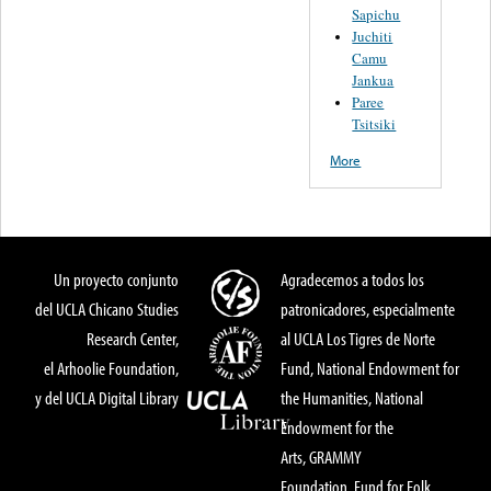
Sapichu
Juchiti
Camu
Jankua
Paree
Tsitsiki
More
Un proyecto conjunto
Agradecemos a todos los
del UCLA Chicano Studies
patronicadores, especialmente
Research Center,
al UCLA Los Tigres de Norte
el Arhoolie Foundation,
Fund, National Endowment for
y del UCLA Digital Library
the Humanities, National
Endowment for the
Arts, GRAMMY
Foundation, Fund for Folk