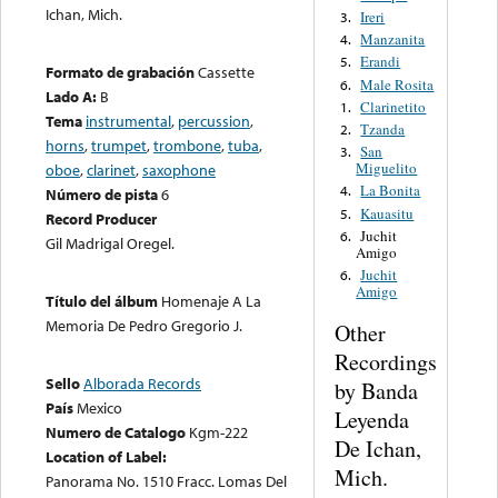
Ichan, Mich.
Ireri
3.
Manzanita
4.
Erandi
5.
Formato de grabación
Cassette
Male Rosita
6.
Lado A:
B
Clarinetito
1.
Tema
instrumental
,
percussion
,
Tzanda
2.
horns
,
trumpet
,
trombone
,
tuba
,
San
3.
Miguelito
oboe
,
clarinet
,
saxophone
La Bonita
4.
Número de pista
6
Kauasitu
5.
Record Producer
Juchit
6.
Gil Madrigal Oregel.
Amigo
Juchit
6.
Amigo
Título del álbum
Homenaje A La
Memoria De Pedro Gregorio J.
Other
Recordings
Sello
Alborada Records
by Banda
País
Mexico
Leyenda
Numero de Catalogo
Kgm-222
De Ichan,
Location of Label:
Mich.
Panorama No. 1510 Fracc. Lomas Del