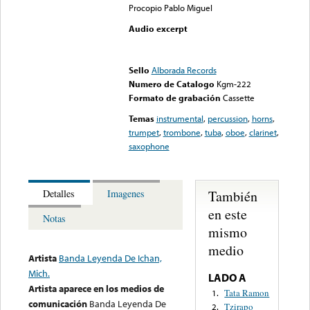
Procopio Pablo Miguel
Audio excerpt
Error loading media: File
could not be played
Sello
Alborada Records
Numero de Catalogo
Kgm-222
Formato de grabación
Cassette
Temas
instrumental
,
percussion
,
horns
,
trumpet
,
trombone
,
tuba
,
oboe
,
clarinet
,
saxophone
También
Detalles
Imagenes
en este
Notas
mismo
medio
Artista
Banda Leyenda De Ichan,
Mich.
LADO A
Artista aparece en los medios de
Tata Ramon
1.
comunicación
Banda Leyenda De
Tzirapo
2.