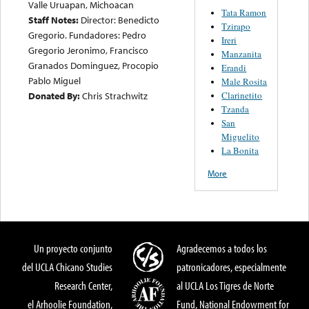
Valle Uruapan, Michoacan
Tata Ramon
Staff Notes:
Director: Benedicto
Tzirapo
Gregorio. Fundadores: Pedro
Ireri
Gregorio Jeronimo, Francisco
Manzanita
Granados Dominguez, Procopio
Erandi
Pablo Miguel
Male Rosita
Clarinetito
Donated By:
Chris Strachwitz
Tzanda
San
Miguelito
La Bonita
More
Un proyecto conjunto
Agradecemos a todos los
del UCLA Chicano Studies
patronicadores, especialmente
Research Center,
al UCLA Los Tigres de Norte
el Arhoolie Foundation,
Fund, National Endowment for