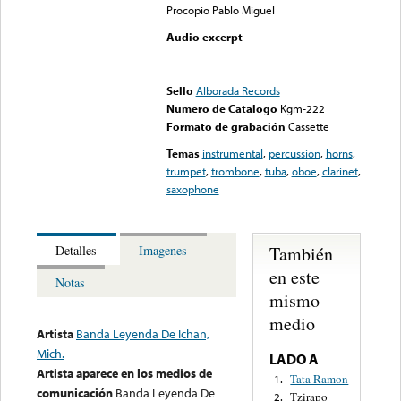
Procopio Pablo Miguel
Audio excerpt
Error loading media: File
could not be played
Sello
Alborada Records
Numero de Catalogo
Kgm-222
Formato de grabación
Cassette
Temas
instrumental
,
percussion
,
horns
,
trumpet
,
trombone
,
tuba
,
oboe
,
clarinet
,
saxophone
También
Detalles
Imagenes
en este
Notas
mismo
medio
Artista
Banda Leyenda De Ichan,
Mich.
LADO A
Artista aparece en los medios de
Tata Ramon
1.
comunicación
Banda Leyenda De
Tzirapo
2.