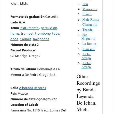
Ichan, Mich.
Ireri
3.
Manzanita
4.
Erandi
5.
Formato de grabación
Cassette
Male Rosita
6.
Lado A:
A
Clarinetito
1.
Tema
instrumental
,
percussion
,
Tzanda
2.
horns
,
trumpet
,
trombone
,
tuba
,
San
3.
Miguelito
oboe
,
clarinet
,
saxophone
La Bonita
4.
Número de pista
2
Kauasitu
5.
Record Producer
Juchit
6.
Gil Madrigal Oregel.
Amigo
Juchit
6.
Amigo
Título del álbum
Homenaje A La
Memoria De Pedro Gregorio J.
Other
Recordings
Sello
Alborada Records
by Banda
País
Mexico
Leyenda
Numero de Catalogo
Kgm-222
De Ichan,
Location of Label:
Mich.
Panorama No. 1510 Fracc. Lomas Del