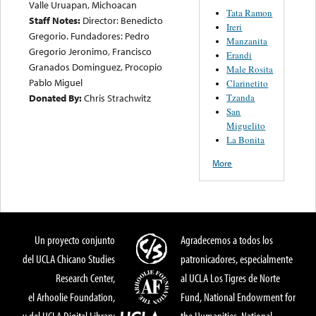
Valle Uruapan, Michoacan
Tata Ramon
Staff Notes:
Director: Benedicto
Ireri
Gregorio. Fundadores: Pedro
Manzanita
Gregorio Jeronimo, Francisco
Erandi
Granados Dominguez, Procopio
Male Rosita
Pablo Miguel
Clarinetito
Tzanda
Donated By:
Chris Strachwitz
San
Miguelito
La Bonita
More
Un proyecto conjunto
Agradecemos a todos los
del UCLA Chicano Studies
patronicadores, especialmente
Research Center,
al UCLA Los Tigres de Norte
el Arhoolie Foundation,
Fund, National Endowment for
y del UCLA Digital Library
the Humanities, National