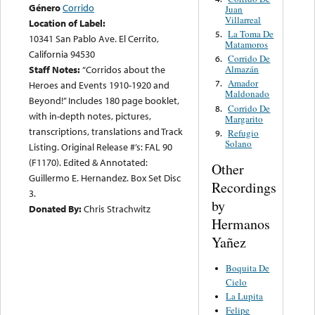
Género
Corrido
Juan
Villarreal
Location of Label:
La Toma De
5.
10341 San Pablo Ave. El Cerrito,
Matamoros
California 94530
Corrido De
6.
Almazán
Staff Notes:
“Corridos about the
Amador
7.
Heroes and Events 1910-1920 and
Maldonado
Beyond!” Includes 180 page booklet,
Corrido De
8.
with in-depth notes, pictures,
Margarito
transcriptions, translations and Track
Refugio
9.
Solano
Listing. Original Release #’s: FAL 90
(F1170). Edited & Annotated:
Other
Guillermo E. Hernandez. Box Set Disc
Recordings
3.
by
Donated By:
Chris Strachwitz
Hermanos
Yañez
Boquita De
Cielo
La Lupita
Felipe