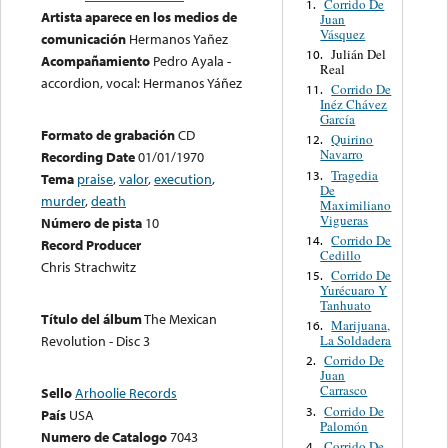
Corrido De
1.
Artista aparece en los medios de
Juan
Vásquez
comunicación
Hermanos Yañez
Julián Del
10.
Acompañamiento
Pedro Ayala -
Real
accordion, vocal: Hermanos Yáñez
Corrido De
11.
Inéz Chávez
García
Formato de grabación
CD
Quirino
12.
Navarro
Recording Date
01/01/1970
Tragedia
13.
Tema
praise
,
valor
,
execution
,
De
murder
,
death
Maximiliano
Vigueras
Número de pista
10
Corrido De
14.
Record Producer
Cedillo
Chris Strachwitz
Corrido De
15.
Yurécuaro Y
Tanhuato
Título del álbum
The Mexican
Marijuana,
16.
La Soldadera
Revolution - Disc 3
Corrido De
2.
Juan
Carrasco
Sello
Arhoolie Records
Corrido De
3.
País
USA
Palomón
Numero de Catalogo
7043
Corrido De
4.