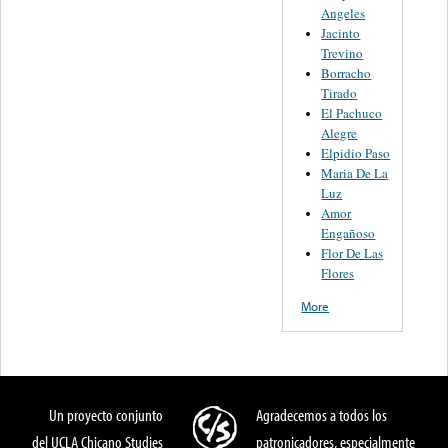
Angeles
Jacinto
Trevino
Borracho
Tirado
El Pachuco
Alegre
Elpidio Paso
Maria De La
Luz
Amor
Engañoso
Flor De Las
Flores
More
Un proyecto conjunto
Agradecemos a todos los
del UCLA Chicano Studies
patronicadores, especialmente