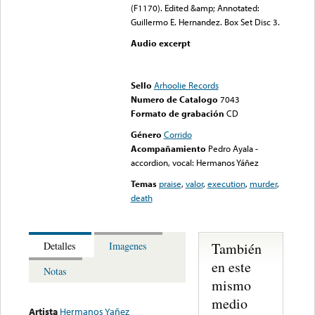
(F1170). Edited &amp; Annotated:
Guillermo E. Hernandez. Box Set Disc 3.
Audio excerpt
Error loading media: File
could not be played
Sello
Arhoolie Records
Numero de Catalogo
7043
Formato de grabación
CD
Género
Corrido
Acompañamiento
Pedro Ayala -
accordion, vocal: Hermanos Yáñez
Temas
praise
,
valor
,
execution
,
murder
,
death
También
Detalles
Imagenes
en este
Notas
mismo
medio
Artista
Hermanos Yañez