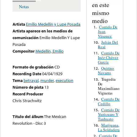
en este
Notas
mismo
medio
Artista
Emilio Medellín y Lupe Posada
Corrido De
1.
Artista aparece en los medios de
Juan
Vásquez
comunicación
Emilio Medellin Y Lupe
Julián Del
10.
Posada
Real
Compositor
Medellín, Emilio
Corrido De
11.
Inéz Chávez
García
Formato de grabación
CD
Quirino
12.
Navarro
Recording Date
04/04/1929
Tragedia
13.
Tema
betrayal
,
murder
,
execution
De
Número de pista
13
Maximiliano
Vigueras
Record Producer
Corrido De
14.
Chris Strachwitz
Cedillo
Corrido De
15.
Yurécuaro Y
Título del álbum
The Mexican
Tanhuato
Revolution - Disc 3
Marijuana,
16.
La Soldadera
Corrido De
2.