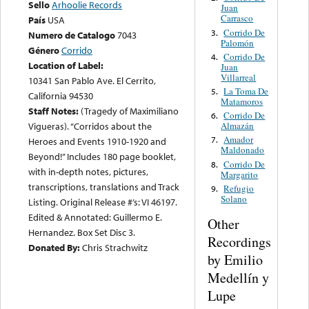
Sello
Arhoolie Records
Juan
Carrasco
País
USA
Corrido De
3.
Numero de Catalogo
7043
Palomón
Género
Corrido
Corrido De
4.
Location of Label:
Juan
Villarreal
10341 San Pablo Ave. El Cerrito,
La Toma De
5.
California 94530
Matamoros
Staff Notes:
(Tragedy of Maximiliano
Corrido De
6.
Almazán
Vigueras). “Corridos about the
Amador
7.
Heroes and Events 1910-1920 and
Maldonado
Beyond!” Includes 180 page booklet,
Corrido De
8.
with in-depth notes, pictures,
Margarito
transcriptions, translations and Track
Refugio
9.
Solano
Listing. Original Release #’s: VI 46197.
Edited & Annotated: Guillermo E.
Other
Hernandez. Box Set Disc 3.
Recordings
Donated By:
Chris Strachwitz
by Emilio
Medellín y
Lupe