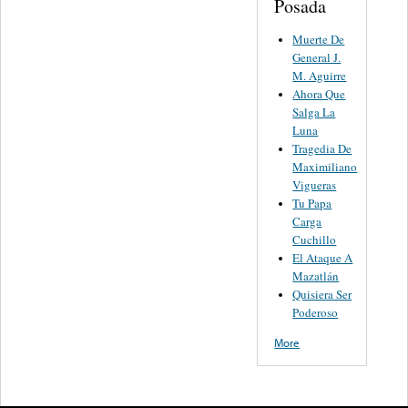
Posada
Muerte De
General J.
M. Aguirre
Ahora Que
Salga La
Luna
Tragedia De
Maximiliano
Vigueras
Tu Papa
Carga
Cuchillo
El Ataque A
Mazatlán
Quisiera Ser
Poderoso
More