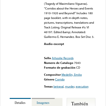
(Tragedy of Maximiliano Vigueras).
“Corridos about the Heroes and Events
1910-1920 and Beyond!” Includes 180
page booklet, with in-depth notes,
pictures, transcriptions, translations and
Track Listing. Original Release #’s: VI
46197. Edited &amp; Annotated:
Guillermo E. Hernandez. Box Set Disc 3.
Audio excerpt
Error loading media: File
could not be played
Sello
Arhoolie Records
Numero de Catalogo
7043
Formato de grabación
CD
Compositor
Medellín, Emilio
Género
Corrido
Temas
betrayal
,
murder
,
execution
También
Detalles
Imagenes