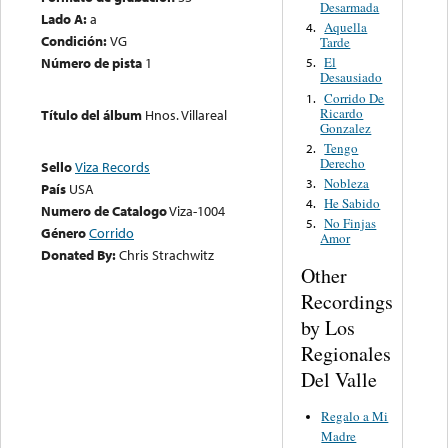
Desarmada
Lado A:
a
Aquella
4.
Condición:
VG
Tarde
Número de pista
1
El
5.
Desausiado
Corrido De
1.
Ricardo
Título del álbum
Hnos. Villareal
Gonzalez
Tengo
2.
Derecho
Sello
Viza Records
Nobleza
3.
País
USA
He Sabido
4.
Numero de Catalogo
Viza-1004
No Finjas
5.
Género
Corrido
Amor
Donated By:
Chris Strachwitz
Other
Recordings
by Los
Regionales
Del Valle
Regalo a Mi
Madre