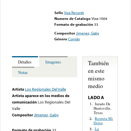
Error loading media: File
could not be played
Sello
Viza Records
Numero de Catalogo
Viza-1004
Formato de grabación
33
Compositor
Jimenez, Gaby
Género
Corrido
También
Detalles
Imagenes
en este
Notas
mismo
medio
Artista
Los Regionales Del Valle
Artista aparece en los medios de
LADO A
comunicación
Los Regionales Del
Jurado De
1.
Huntsville,
Valle
Texas
Compositor
Jimenez, Gaby
Respeta Mi
2.
Dolor
La
3.
Formato de grabación
33