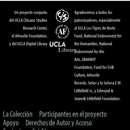
Un proyecto conjunto
Agradecemos a todos los
del UCLA Chicano Studies
patronicadores, especialmente
Research Center,
al UCLA Los Tigres de Norte
el Arhoolie Foundation,
Fund, National Endowment for
y del UCLA Digital Library
the Humanities, National
Endowment for the
Arts, GRAMMY
Foundation, Fund for Folk
Culture, Arhoolie
Records, Señor y la Señora E.W.
Littlefield Jr., y Edmund &
Jeannik Littlefield Foundation.
La Colección
Participantes en el proyecto
Apoyo
Derechos de Autor y Acceso