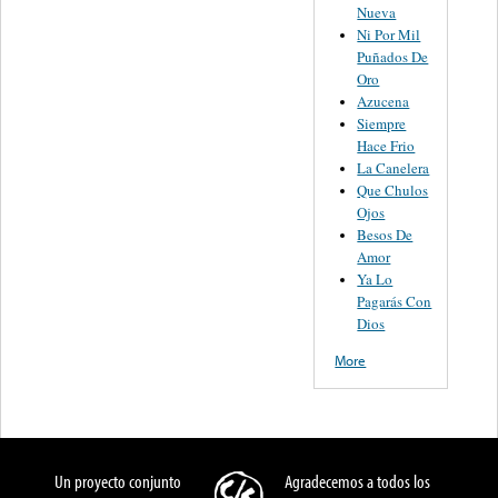
Nueva
Ni Por Mil
Puñados De
Oro
Azucena
Siempre
Hace Frio
La Canelera
Que Chulos
Ojos
Besos De
Amor
Ya Lo
Pagarás Con
Dios
More
Un proyecto conjunto
Agradecemos a todos los