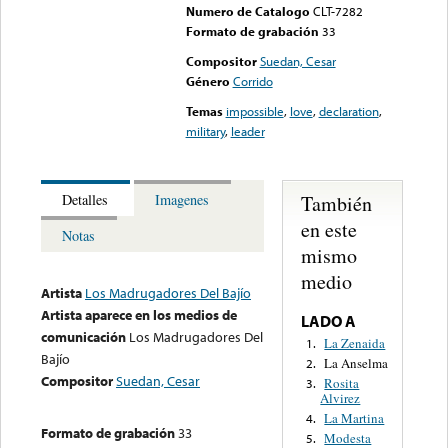
Numero de Catalogo
CLT-7282
Formato de grabación
33
Compositor
Suedan, Cesar
Género
Corrido
Temas
impossible
,
love
,
declaration
,
military
,
leader
También
Detalles
Imagenes
en este
Notas
mismo
medio
Artista
Los Madrugadores Del Bajío
Artista aparece en los medios de
LADO A
comunicación
Los Madrugadores Del
La Zenaida
1.
Bajío
La Anselma
2.
Compositor
Suedan, Cesar
Rosita
3.
Alvirez
La Martina
4.
Formato de grabación
33
Modesta
5.