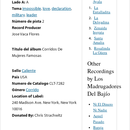
Ayala
Lado A:
A
La
1.
Tema
impossible
,
love
,
declaration
,
Entalladita
military
,
leader
La
2.
Número de pista
2
Delgadina
Record Producer
Zenaida
3.
Ingrata
Jose Vaca Flores
Santa
4.
Amalia
Rosalinda
5.
Título del álbum
Corridos De
La Güera
Mujeres Famosas
Other
Recordings
Sello
Caliente
País
USA
by Los
Numero de Catalogo
CLT-7282
Madrugadores
Género
Corrido
Del Bajío
Location of Label:
240 Madison Ave. New York, New York
Ni El Dinero
10016
Ni Nadie
Donated By:
Chris Strachwitz
Aquel
Pasado
Baraja