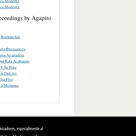
ca Moderna
ca Moderna
ecordings by Agapito
 Bochinchar
ita Buenamoza
rna Agarradera
Que Esta Acabando
 Y Su Pipa
Un Dulcito
Una Flor
ca Moderna
nicadores, especialmente al