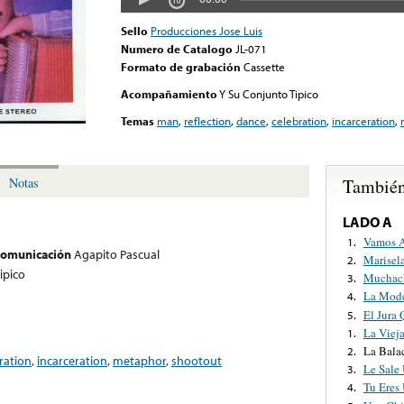
Sello
Producciones Jose Luis
Numero de Catalogo
JL-071
Formato de grabación
Cassette
Acompañamiento
Y Su Conjunto Tipico
Temas
man
,
reflection
,
dance
,
celebration
,
incarceration
,
También
Notas
LADO A
Vamos A
1.
 comunicación
Agapito Pascual
Marisel
2.
ipico
Muchac
3.
La Mode
4.
El Jura
5.
La Viej
1.
La Bala
2.
ration
,
incarceration
,
metaphor
,
shootout
Le Sale
3.
Tu Eres 
4.