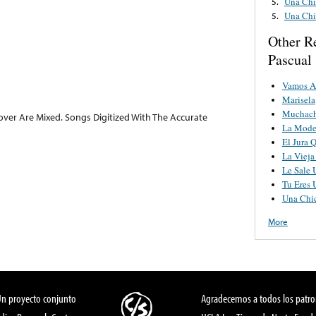
Una Chi
5.
Una Chi
5.
Other R
Pascual
Vamos A
Marisela
Muchach
over Are Mixed. Songs Digitized With The Accurate
La Mode
El Jura 
La Vieja
Le Sale 
Tu Eres 
Una Chi
More
Un proyecto conjunto
Agradecemos a todos los patro