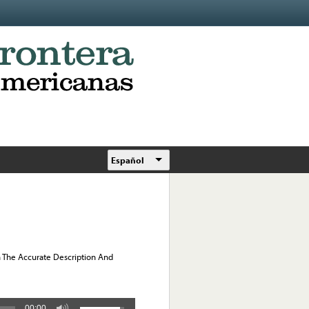
Español
h The Accurate Description And
00:00