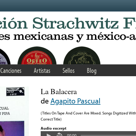
Canciones
Artistas
Sellos
Blog
La Balacera
de
Agapito Pascual
(Titles On Tape And Cover Are Mixed. Songs Digitized Wit
Correct Title)
Audio excerpt
00:00