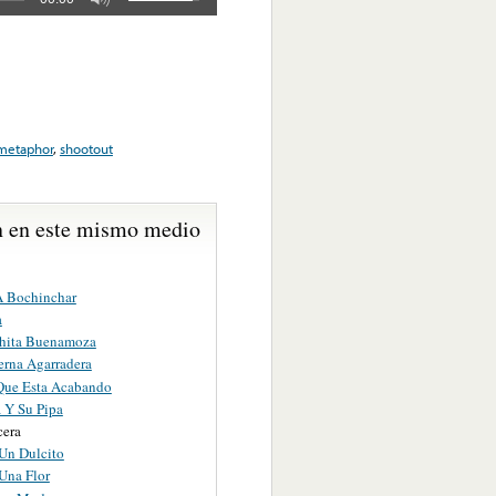
metaphor
,
shootout
 en este mismo medio
 Bochinchar
a
hita Buenamoza
rna Agarradera
 Que Esta Acabando
a Y Su Pipa
cera
 Un Dulcito
Una Flor