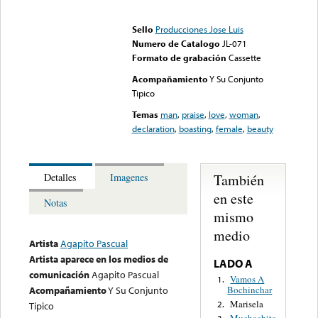
Error loading media: File
could not be played
Sello
Producciones Jose Luis
Numero de Catalogo
JL-071
Formato de grabación
Cassette
Acompañamiento
Y Su Conjunto
Tipico
Temas
man
,
praise
,
love
,
woman
,
declaration
,
boasting
,
female
,
beauty
También
Detalles
Imagenes
en este
Notas
mismo
medio
Artista
Agapito Pascual
Artista aparece en los medios de
LADO A
comunicación
Agapito Pascual
Vamos A
1.
Bochinchar
Acompañamiento
Y Su Conjunto
Marisela
2.
Tipico