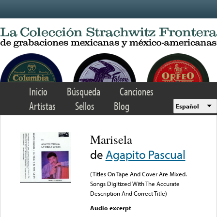
Skip to main content
Inicio
Búsqueda
Canciones
Artistas
Sellos
Blog
Español
Marisela
de
Agapito Pascual
(Titles On Tape And Cover Are Mixed.
Songs Digitized With The Accurate
Description And Correct Title)
Audio excerpt