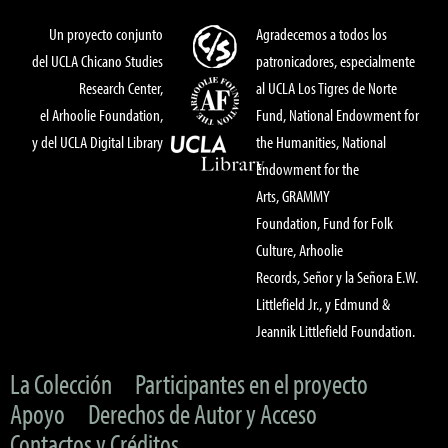
Un proyecto conjunto
Agradecemos a todos los
del UCLA Chicano Studies
patronicadores, especialmente
Research Center,
al UCLA Los Tigres de Norte
el Arhoolie Foundation,
Fund, National Endowment for
y del UCLA Digital Library
the Humanities, National
Endowment for the
Arts, GRAMMY
Foundation, Fund for Folk
Culture, Arhoolie
Records, Señor y la Señora E.W.
Littlefield Jr., y Edmund &
Jeannik Littlefield Foundation.
La Colección
Participantes en el proyecto
Apoyo
Derechos de Autor y Acceso
Contactos y Créditos