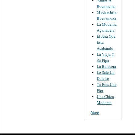
Vamos A
Bochinchar
Muchachita
Buenamoza
La Moderna
Agarradera
El Jura Que
Esta
Acabando
La Vieja Y
Su Pipa
La Balacera
Le Sale Un
Dulcito
Tu Eres Una
Flor
Una Chica
Moderna
More