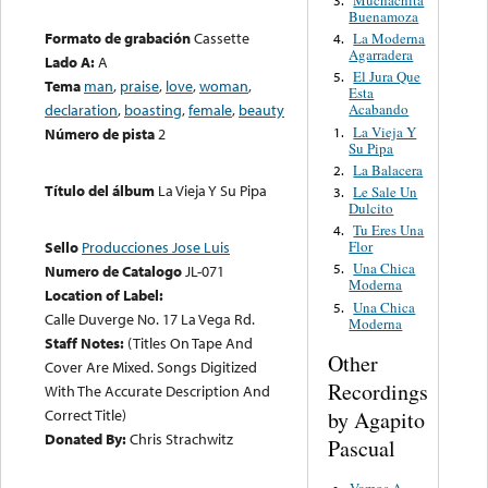
Muchachita
3.
Buenamoza
Formato de grabación
Cassette
La Moderna
4.
Agarradera
Lado A:
A
El Jura Que
5.
Tema
man
,
praise
,
love
,
woman
,
Esta
declaration
,
boasting
,
female
,
beauty
Acabando
La Vieja Y
1.
Número de pista
2
Su Pipa
La Balacera
2.
Título del álbum
La Vieja Y Su Pipa
Le Sale Un
3.
Dulcito
Tu Eres Una
4.
Flor
Sello
Producciones Jose Luis
Una Chica
5.
Numero de Catalogo
JL-071
Moderna
Location of Label:
Una Chica
5.
Calle Duverge No. 17 La Vega Rd.
Moderna
Staff Notes:
(Titles On Tape And
Other
Cover Are Mixed. Songs Digitized
Recordings
With The Accurate Description And
Correct Title)
by Agapito
Donated By:
Chris Strachwitz
Pascual