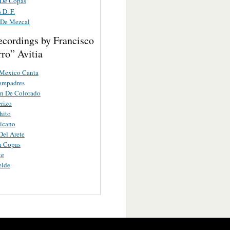
 De Copas
 D. F.
 De Mezcal
ecordings by Francisco
ro” Avitia
Mexico Canta
ompadres
on De Colorado
erizo
hito
icano
Del Arete
n Copas
te
elde