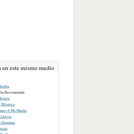
 en este mismo medio
Suelta
lla Envenenada
Bonita
 Mixteca
Amor A Mi Madre
 Lluvia
a Guzman
iotas