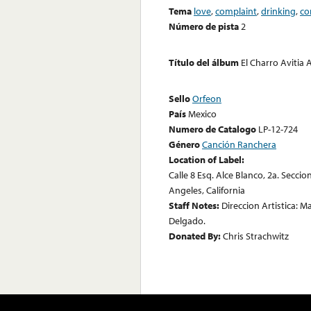
Tema
love
,
complaint
,
drinking
,
co
Número de pista
2
Título del álbum
El Charro Avitia 
Sello
Orfeon
País
Mexico
Numero de Catalogo
LP-12-724
Género
Canción Ranchera
Location of Label:
Calle 8 Esq. Alce Blanco, 2a. Secc
Angeles, California
Staff Notes:
Direccion Artistica: M
Delgado.
Donated By:
Chris Strachwitz