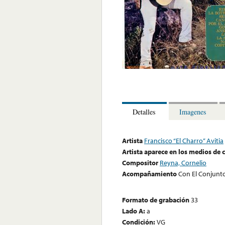
Detalles
Imagenes
Artista
Francisco “El Charro” Avitia
Artista aparece en los medios de
Compositor
Reyna, Cornelio
Acompañamiento
Con El Conjunto
Formato de grabación
33
Lado A:
a
Condición:
VG