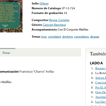
Sello
Orfeon
Numero de Catalogo
LP-12-724
Formato de grabación
33
Compositor
Reyna, Cornelio
Género
Canción Ranchera
Acompañamiento
Con El Conjunto Malillas
Temas
love
,
complaint
,
drinking
,
consolation
,
despair
También
Notas
LADO A
Rienda 
1.
 comunicación
Francisco “Charro” Avitia
La Bote
2.
Señora 
3.
 Malillas
Cancion
4.
Por El 
5.
Gota De
6.
Anselm
1.
Las Gav
2.