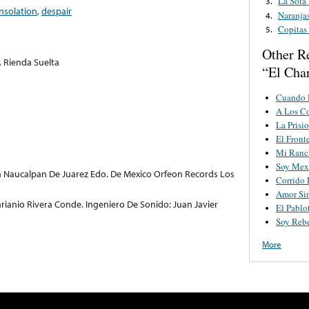
La Sota
3.
nsolation
,
despair
Naranjas
4.
Copitas
5.
Other R
A Rienda Suelta
“El Char
Cuando 
A Los C
La Prisi
El Front
Mi Ranc
Soy Mex
ion Naucalpan De Juarez Edo. De Mexico Orfeon Records Los
Corrido 
Amor Si
arianio Rivera Conde. Ingeniero De Sonido: Juan Javier
El Pablo
Soy Reb
More