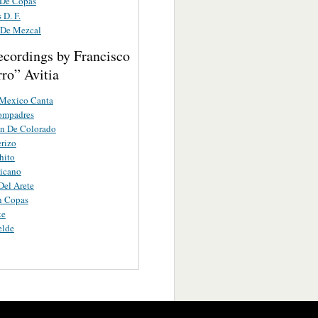
 De Copas
 D. F.
 De Mezcal
ecordings by Francisco
ro” Avitia
Mexico Canta
ompadres
on De Colorado
erizo
hito
icano
Del Arete
n Copas
te
elde