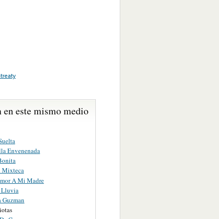
treaty
 en este mismo medio
Suelta
lla Envenenada
Bonita
 Mixteca
Amor A Mi Madre
 Lluvia
a Guzman
iotas