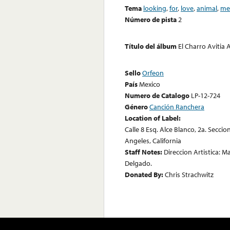
Tema
looking
,
for
,
love
,
animal
,
me
Número de pista
2
Título del álbum
El Charro Avitia 
Sello
Orfeon
País
Mexico
Numero de Catalogo
LP-12-724
Género
Canción Ranchera
Location of Label:
Calle 8 Esq. Alce Blanco, 2a. Secc
Angeles, California
Staff Notes:
Direccion Artistica: M
Delgado.
Donated By:
Chris Strachwitz