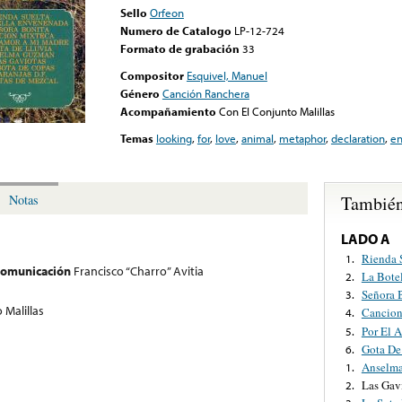
Sello
Orfeon
Numero de Catalogo
LP-12-724
Formato de grabación
33
Compositor
Esquivel, Manuel
Género
Canción Ranchera
Acompañamiento
Con El Conjunto Malillas
Temas
looking
,
for
,
love
,
animal
,
metaphor
,
declaration
,
en
También
Notas
LADO A
Rienda 
1.
 comunicación
Francisco “Charro” Avitia
La Bote
2.
Señora 
3.
 Malillas
Cancion
4.
Por El 
5.
Gota De
6.
Anselm
1.
Las Gav
2.