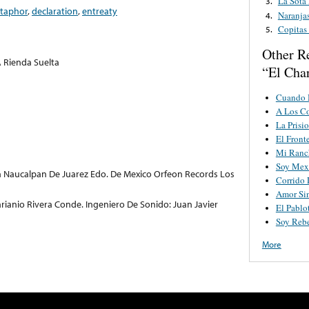
La Sota
3.
taphor
,
declaration
,
entreaty
Naranjas
4.
Copitas
5.
Other R
A Rienda Suelta
“El Char
Cuando 
A Los C
La Prisi
El Front
Mi Ranc
Soy Mex
ion Naucalpan De Juarez Edo. De Mexico Orfeon Records Los
Corrido 
Amor Si
arianio Rivera Conde. Ingeniero De Sonido: Juan Javier
El Pablo
Soy Reb
More