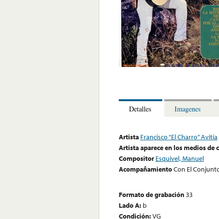
Detalles
Imagenes
Artista
Francisco “El Charro” Avitia
Artista aparece en los medios de
Compositor
Esquivel, Manuel
Acompañamiento
Con El Conjunto
Formato de grabación
33
Lado A:
b
Condición:
VG