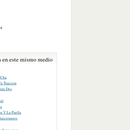
ez
 en este mismo medio
-Cha
Tu Traicion
Para Dos
ul
na
n Y La Paella
raicioneros
a Sensacion