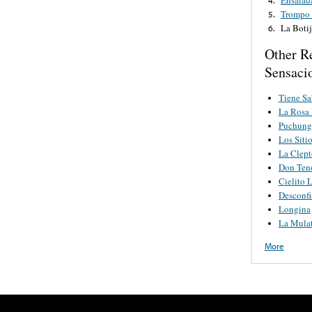
Trompo 
5.
La Botij
6.
Other R
Sensaci
Tiene Sa
La Rosa
Puchung
Los Siti
La Clep
Don Ten
Cielito 
Desconfi
Longina
La Mula
More