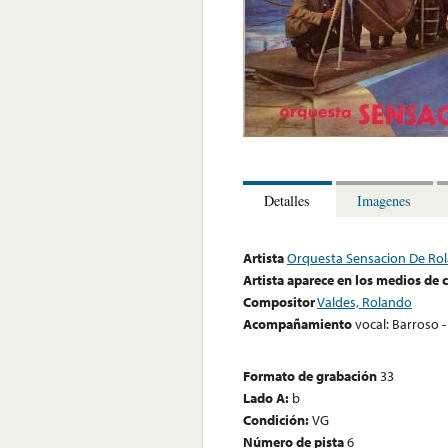
Detalles
Imagenes
Artista
Orquesta Sensacion De Ro
Artista aparece en los medios de
Compositor
Valdes, Rolando
Acompañamiento
vocal: Barroso -
Formato de grabación
33
Lado A:
b
Condición:
VG
Número de pista
6