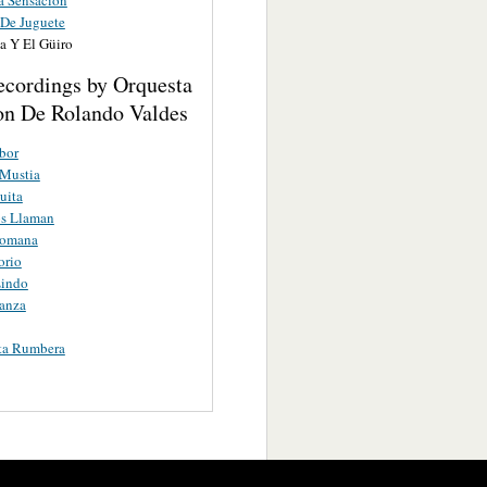
De Juguete
a Y El Güiro
ecordings by Orquesta
on De Rolando Valdes
bor
 Mustia
uita
os Llaman
tomana
orio
Lindo
anza
ta Rumbera