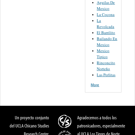
Aguilas De
Mexico
La Cocona
La
Revolcada
El Barrilito
Bailando En
Mexico
Mexico
Tipico
Rinconcito
Norteño
Las Perlitas
More
Un proyecto conjunto
Agradecemos a todos los
del UCLA Chicano Studies
patronicadores, especialmente
Research Center,
al UCLA Los Tigres de Norte