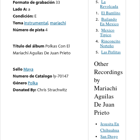
La
Formato de grabación
33
5.
Revolcada
Lado A:
a
El Barrilito
1.
Condición:
E
Bailando
2.
Tema
instrumental
,
mariachi
En Mexico
Número de pista
4
Mexico
3.
Tipico
Rinconcito
4.
Norteño
Título del álbum
Polkas Con El
Las Perlitas
5.
Mariachi Aguilas De Juan Prieto
Other
Sello
Maya
Recordings
Numero de Catalogo
ly-70147
by
Género
Polka
Mariachi
Donated By:
Chris Strachwitz
Aguilas
De Juan
Prieto
Jesusita En
Chihuahua
San Diego