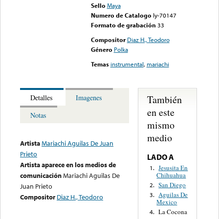
Sello
Maya
Numero de Catalogo
ly-70147
Formato de grabación
33
Compositor
Diaz H., Teodoro
Género
Polka
Temas
instrumental
,
mariachi
También
Detalles
Imagenes
en este
Notas
mismo
medio
Artista
Mariachi Aguilas De Juan
Prieto
LADO A
Artista aparece en los medios de
Jesusita En
1.
Chihuahua
comunicación
Mariachi Aguilas De
San Diego
2.
Juan Prieto
Aguilas De
3.
Compositor
Diaz H., Teodoro
Mexico
La Cocona
4.