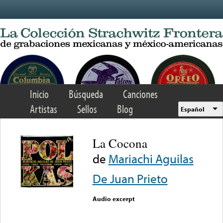
Skip to main content
Inicio
Búsqueda
Canciones
Artistas
Sellos
Blog
Español
La Cocona
de
Mariachi Aguilas
De Juan Prieto
Audio excerpt
Error loading media: File
could not be played