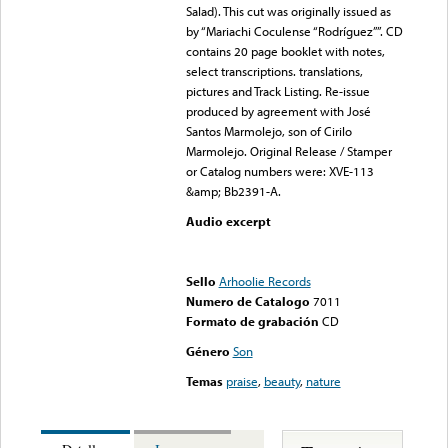
Salad). This cut was originally issued as
by “Mariachi Coculense “Rodríguez””. CD
contains 20 page booklet with notes,
select transcriptions. translations,
pictures and Track Listing. Re-issue
produced by agreement with José
Santos Marmolejo, son of Cirilo
Marmolejo. Original Release / Stamper
or Catalog numbers were: XVE-113
&amp; Bb2391-A.
Audio excerpt
Error loading media: File
could not be played
Sello
Arhoolie Records
Numero de Catalogo
7011
Formato de grabación
CD
Género
Son
Temas
praise
,
beauty
,
nature