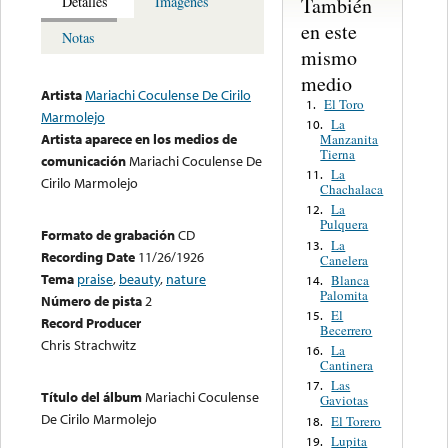
También
Detalles
Imagenes
en este
Notas
mismo
medio
Artista
Mariachi Coculense De Cirilo
El Toro
1.
Marmolejo
La
10.
Artista aparece en los medios de
Manzanita
Tierna
comunicación
Mariachi Coculense De
La
11.
Cirilo Marmolejo
Chachalaca
La
12.
Pulquera
Formato de grabación
CD
La
13.
Recording Date
11/26/1926
Canelera
Tema
praise
,
beauty
,
nature
Blanca
14.
Palomita
Número de pista
2
El
15.
Record Producer
Becerrero
Chris Strachwitz
La
16.
Cantinera
Las
17.
Título del álbum
Mariachi Coculense
Gaviotas
De Cirilo Marmolejo
El Torero
18.
Lupita
19.