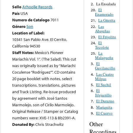
La Ensalada
2.
Sello
Arhoolie Records
El
20.
País
USA
Enamorado
Numero de Catalogo
7011
La Güerita
21.
Género
Son
Las
22.
Abajeñas
Location of Label:
El Frijolito
23.
10341 San Pablo Ave. El Cerrito,
El
24.
California 94530
Tecolote
Staff Notes:
Mexico’s Pioneer
La
25.
Malagueña
Mariachis Vol. 1”. (The Salad). This cut
El
3.
was originally issued as by “Mariachi
Gavilancillo
Coculense “Rodríguez””. CD contains
Las Cuatro
4.
20 page booklet with notes, select
Milpas
El Suchil
5.
transcriptions. translations, pictures
El
6.
and Track Listing. Re-issue produced
Jilguerillo
by agreement with José Santos
El Durazno
7.
Marmolejo, son of Cirilo Marmolejo.
Mariquita
8.
Original Release / Stamper or Catalog
El Cuervo
9.
numbers were: XVE-113 & Bb2391-A.
Other
Donated By:
Chris Strachwitz
Recordings