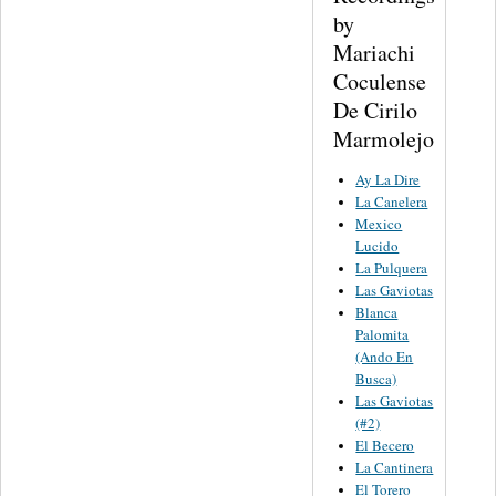
by
Mariachi
Coculense
De Cirilo
Marmolejo
Ay La Dire
La Canelera
Mexico
Lucido
La Pulquera
Las Gaviotas
Blanca
Palomita
(Ando En
Busca)
Las Gaviotas
(#2)
El Becero
La Cantinera
El Torero