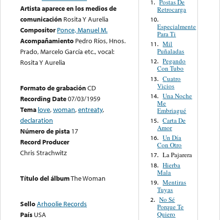
Postas De
1.
Artista aparece en los medios de
Retrocarga
comunicación
Rosita Y Aurelia
10.
Especialmente
Compositor
Ponce, Manuel M.
Para Ti
Acompañamiento
Pedro Ríos, Hnos.
Mil
11.
Puñaladas
Prado, Marcelo García etc., vocal:
Pegando
12.
Rosita Y Aurelia
Con Tubo
Cuatro
13.
Vicios
Formato de grabación
CD
Una Noche
14.
Recording Date
07/03/1959
Me
Tema
love
,
woman
,
entreaty
,
Embriagué
declaration
Carta De
15.
Amor
Número de pista
17
Un Día
16.
Record Producer
Con Otro
Chris Strachwitz
La Pajarera
17.
Hierba
18.
Mala
Título del álbum
The Woman
Mentiras
19.
Tuyas
No Sé
2.
Sello
Arhoolie Records
Porque Te
Quiero
País
USA