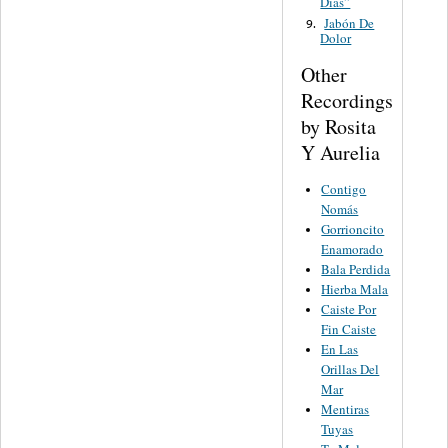
Días”
Jabón De
9.
Dolor
Other
Recordings
by Rosita
Y Aurelia
Contigo
Nomás
Gorrioncito
Enamorado
Bala Perdida
Hierba Mala
Caiste Por
Fin Caiste
En Las
Orillas Del
Mar
Mentiras
Tuyas