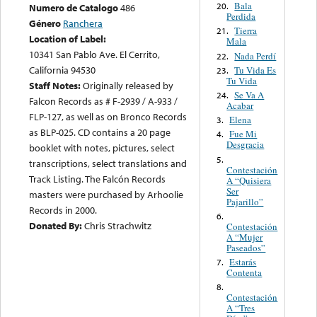
Bala
20.
Numero de Catalogo
486
Perdida
Género
Ranchera
Tierra
21.
Location of Label:
Mala
10341 San Pablo Ave. El Cerrito,
Nada Perdí
22.
California 94530
Tu Vida Es
23.
Tu Vida
Staff Notes:
Originally released by
Se Va A
24.
Falcon Records as # F-2939 / A-933 /
Acabar
FLP-127, as well as on Bronco Records
Elena
3.
as BLP-025. CD contains a 20 page
Fue Mi
4.
Desgracia
booklet with notes, pictures, select
5.
transcriptions, select translations and
Contestación
Track Listing. The Falcón Records
A “Quisiera
Ser
masters were purchased by Arhoolie
Pajarillo”
Records in 2000.
6.
Donated By:
Chris Strachwitz
Contestación
A “Mujer
Paseados”
Estarás
7.
Contenta
8.
Contestación
A “Tres