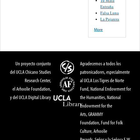
Tu Mala
Entraña
Falsa Luna
La Pajarera
More
Un proyecto conjunto
Agradecemos a todos los
del UCLA Chicano Studies
patronicadores, especialmente
Research Center,
al UCLA Los Tigres de Norte
el Arhoolie Foundation,
Fund, National Endowment for
y del UCLA Digital Library
the Humanities, National
Endowment for the
Arts, GRAMMY
Foundation, Fund for Folk
Culture, Arhoolie
Records, Señor y la Señora E.W.