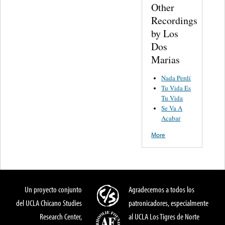
Other
Recordings
by Los
Dos
Marias
Nada Perdí
Tu Vida Es
Tu Vida
Se Va A
Acabar
More
Un proyecto conjunto
Agradecemos a todos los
del UCLA Chicano Studies
patronicadores, especialmente
Research Center,
al UCLA Los Tigres de Norte