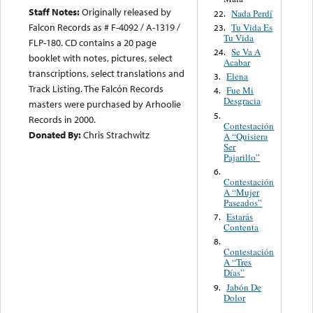
Staff Notes:
Originally released by
Nada Perdí
22.
Falcon Records as # F-4092 / A-1319 /
Tu Vida Es
23.
Tu Vida
FLP-180. CD contains a 20 page
Se Va A
24.
booklet with notes, pictures, select
Acabar
transcriptions, select translations and
Elena
3.
Track Listing. The Falcón Records
Fue Mi
4.
Desgracia
masters were purchased by Arhoolie
5.
Records in 2000.
Contestación
Donated By:
Chris Strachwitz
A “Quisiera
Ser
Pajarillo”
6.
Contestación
A “Mujer
Paseados”
Estarás
7.
Contenta
8.
Contestación
A “Tres
Días”
Jabón De
9.
Dolor