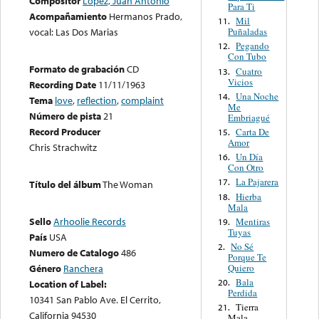
Compositor
López, Juan Antonio
Para Ti
Acompañamiento
Hermanos Prado,
Mil
11.
Puñaladas
vocal: Las Dos Marias
Pegando
12.
Con Tubo
Formato de grabación
CD
Cuatro
13.
Vicios
Recording Date
11/11/1963
Una Noche
14.
Tema
love
,
reflection
,
complaint
Me
Número de pista
21
Embriagué
Record Producer
Carta De
15.
Amor
Chris Strachwitz
Un Día
16.
Con Otro
La Pajarera
17.
Título del álbum
The Woman
Hierba
18.
Mala
Sello
Arhoolie Records
Mentiras
19.
Tuyas
País
USA
No Sé
2.
Numero de Catalogo
486
Porque Te
Quiero
Género
Ranchera
Bala
20.
Location of Label:
Perdida
10341 San Pablo Ave. El Cerrito,
Tierra
21.
California 94530
Mala