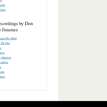
cero
Crees
e
ecordings by Don
o Jimenez
ana De Abril
a De Oro
a
ngo
e Amigos
alitos
a
cero
rees