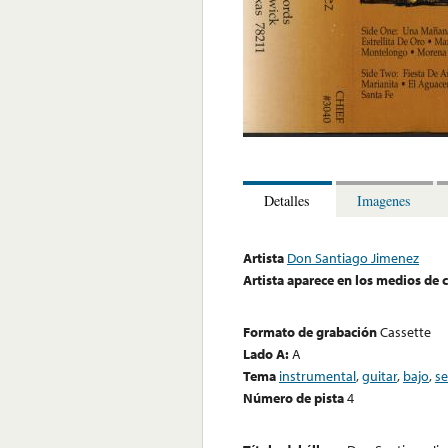
Detalles
Imagenes
Artista
Don Santiago Jimenez
Artista aparece en los medios de
Formato de grabación
Cassette
Lado A:
A
Tema
instrumental
,
guitar
,
bajo
,
se
Número de pista
4