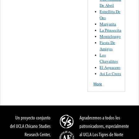
De Abril
Estrellita De
Oro
Margarita
La Prinsecita
Montelongo
Fiesta De
Amigos
Los
Chavalitos
El Aguacero
Asi Lo Crees
More
Un proyecto conjunto
Agradecemos a todos los
del UCLA Chicano Studies
patronicadores, especialmente
Research Center,
al UCLA Los Tigres de Norte