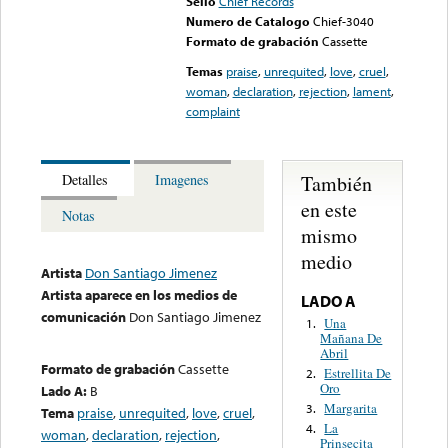
Sello
Chief Records
Numero de Catalogo
Chief-3040
Formato de grabación
Cassette
Temas
praise
,
unrequited
,
love
,
cruel
,
woman
,
declaration
,
rejection
,
lament
,
complaint
También
Detalles
Imagenes
en este
Notas
mismo
medio
Artista
Don Santiago Jimenez
Artista aparece en los medios de
LADO A
comunicación
Don Santiago Jimenez
Una
1.
Mañana De
Abril
Formato de grabación
Cassette
Estrellita De
2.
Oro
Lado A:
B
Margarita
3.
Tema
praise
,
unrequited
,
love
,
cruel
,
La
4.
woman
,
declaration
,
rejection
,
Prinsecita