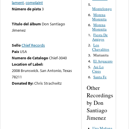
lament
,
complaint
5.
Número de pista
3
Montelongo
Morena
6.
Morenita
Título del álbum
Don Santiago
Morena
6.
Morenita
Jimenez
Fiesta De
1.
Amigos
Los
Sello
Chief Records
2.
Chavalitos
País
USA
Marianita
3.
Numero de Catalogo
Chief-3040
El Aguacero
4.
Location of Label:
Asi Lo
5.
2008 Brunswick. San Antonio, Texas
Crees
78211
Santa Fe
6.
Donated By:
Chris Strachwitz
Other
Recordings
by Don
Santiago
Jimenez
Una Mañana