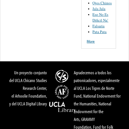
Ojos Chinos
Jala Jala
Eso No Es
Dificil Na’
Falsaria
Pata Pata
More
Un proyecto conjunto
Agradecemos a todos los
del UCLA Chicano Studies
patronicadores, especialmente
Research Center,
al UCLA Los Tigres de Norte
el Arhoolie Foundation,
Fund, National Endowment for
y del UCLA Digital Library
the Humanities, National
Endowment for the
Arts, GRAMMY
Foundation, Fund for Folk