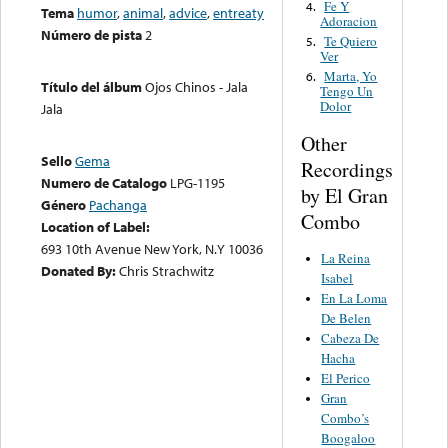
Fe Y
4.
Tema
humor
,
animal
,
advice
,
entreaty
Adoracion
Número de pista
2
Te Quiero
5.
Ver
Marta, Yo
6.
Título del álbum
Ojos Chinos - Jala
Tengo Un
Dolor
Jala
Other
Sello
Gema
Recordings
Numero de Catalogo
LPG-1195
by El Gran
Género
Pachanga
Combo
Location of Label:
693 10th Avenue New York, N.Y 10036
La Reina
Donated By:
Chris Strachwitz
Isabel
En La Loma
De Belen
Cabeza De
Hacha
El Perico
Gran
Combo’s
Boogaloo