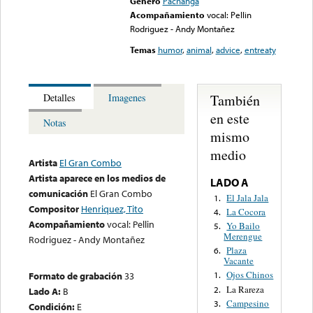
Género
Pachanga
Acompañamiento
vocal: Pellin
Rodriguez - Andy Montañez
Temas
humor
,
animal
,
advice
,
entreaty
También
Detalles
Imagenes
en este
Notas
mismo
medio
Artista
El Gran Combo
Artista aparece en los medios de
LADO A
comunicación
El Gran Combo
El Jala Jala
1.
Compositor
Henriquez, Tito
La Cocora
4.
Acompañamiento
vocal: Pellin
Yo Bailo
5.
Merengue
Rodriguez - Andy Montañez
Plaza
6.
Vacante
Ojos Chinos
Formato de grabación
33
1.
La Rareza
2.
Lado A:
B
Campesino
3.
Condición:
E