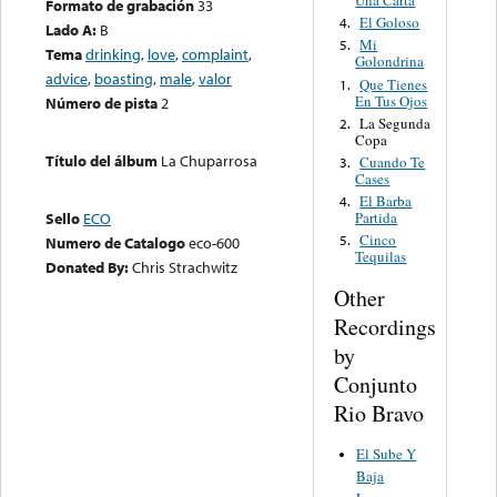
Una Carta
Formato de grabación
33
El Goloso
4.
Lado A:
B
Mi
5.
Tema
drinking
,
love
,
complaint
,
Golondrina
advice
,
boasting
,
male
,
valor
Que Tienes
1.
En Tus Ojos
Número de pista
2
La Segunda
2.
Copa
Título del álbum
La Chuparrosa
Cuando Te
3.
Cases
El Barba
4.
Partida
Sello
ECO
Cinco
5.
Numero de Catalogo
eco-600
Tequilas
Donated By:
Chris Strachwitz
Other
Recordings
by
Conjunto
Rio Bravo
El Sube Y
Baja