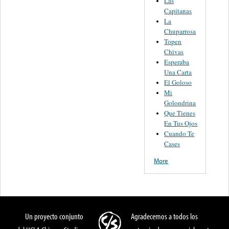
Las
Capitanas
La
Chuparrosa
Topen
Chivas
Esperaba
Una Carta
El Goloso
Mi
Golondrina
Que Tienes
En Tus Ojos
Cuando Te
Cases
More
Un proyecto conjunto
Agradecemos a todos los