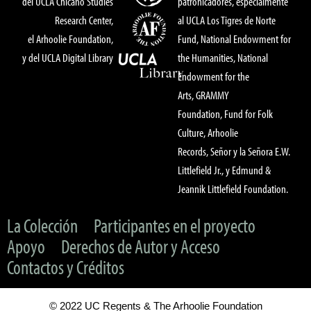
del UCLA Chicano Studies
patronicadores, especialmente
Research Center,
al UCLA Los Tigres de Norte
el Arhoolie Foundation,
Fund, National Endowment for
y del UCLA Digital Library
the Humanities, National
Endowment for the
Arts, GRAMMY
Foundation, Fund for Folk
Culture, Arhoolie
Records, Señor y la Señora E.W.
Littlefield Jr., y Edmund &
Jeannik Littlefield Foundation.
La Colección
Participantes en el proyecto
Apoyo
Derechos de Autor y Acceso
Contactos y Créditos
© 2022 UC Regents & The Arhoolie Foundation