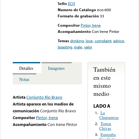
Sello
ECO
Numero de Catalogo
eco-600
Formato de grabación
33
Compositor
Pintor, Irene
Acompañamiento
Con Irene Pintor
Temas
drinking
,
love
,
complaint
,
advice
,
boasting
,
male
,
valor
También
Detalles
Imagenes
en este
Notas
mismo
medio
Artista
Conjunto Rio Bravo
Artista aparece en los medios de
LADO A
comunicación
Conjunto Rio Bravo
La
1.
Chuparrosa
Compositor
Pintor, Irene
Topen
2.
Acompañamiento
Con Irene Pintor
Chivas
Esperaba
3.