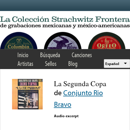
Skip to main content
Inicio
Búsqueda
Canciones
Artistas
Sellos
Blog
Español
La Segunda Copa
de
Conjunto Rio
Bravo
Audio excerpt
Error loading media: File
could not be played