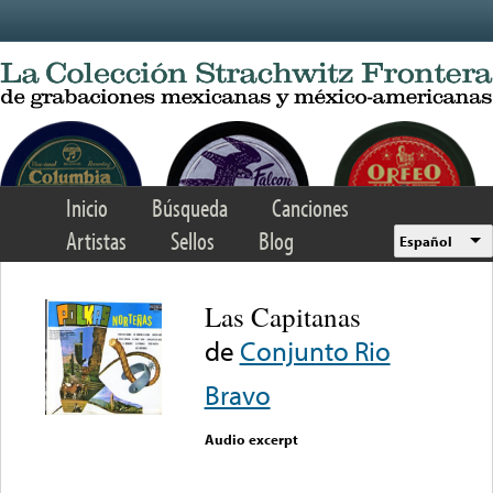
Skip to main content
Inicio
Búsqueda
Canciones
Artistas
Sellos
Blog
Español
Las Capitanas
de
Conjunto Rio
Bravo
Audio excerpt
Error loading media: File
could not be played