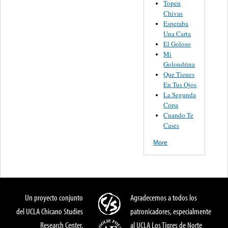
Topen
Chivas
Esperaba
Una Carta
El Goloso
Mi
Golondrina
Que Tienes
En Tus Ojos
La Segunda
Copa
Cuando Te
Cases
More
Un proyecto conjunto
Agradecemos a todos los
del UCLA Chicano Studies
patronicadores, especialmente
Research Center,
al UCLA Los Tigres de Norte