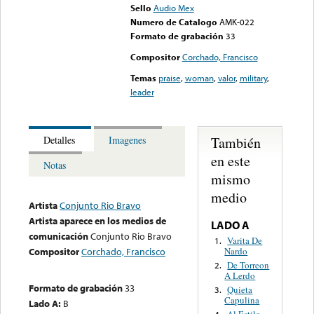
Sello
Audio Mex
Numero de Catalogo
AMK-022
Formato de grabación
33
Compositor
Corchado, Francisco
Temas
praise
,
woman
,
valor
,
military
,
leader
También
Detalles
Imagenes
en este
Notas
mismo
medio
Artista
Conjunto Rio Bravo
Artista aparece en los medios de
LADO A
comunicación
Conjunto Rio Bravo
Varita De
1.
Nardo
Compositor
Corchado, Francisco
De Torreon
2.
A Lerdo
Formato de grabación
33
Quieta
3.
Capulina
Lado A:
B