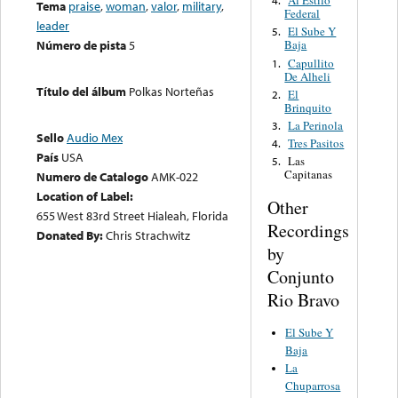
Al Estilo
4.
Tema
praise
,
woman
,
valor
,
military
,
Federal
leader
El Sube Y
5.
Número de pista
5
Baja
Capullito
1.
De Alheli
Título del álbum
Polkas Norteñas
El
2.
Brinquito
La Perinola
3.
Sello
Audio Mex
Tres Pasitos
4.
País
USA
Las
5.
Capitanas
Numero de Catalogo
AMK-022
Location of Label:
Other
655 West 83rd Street Hialeah, Florida
Recordings
Donated By:
Chris Strachwitz
by
Conjunto
Rio Bravo
El Sube Y
Baja
La
Chuparrosa