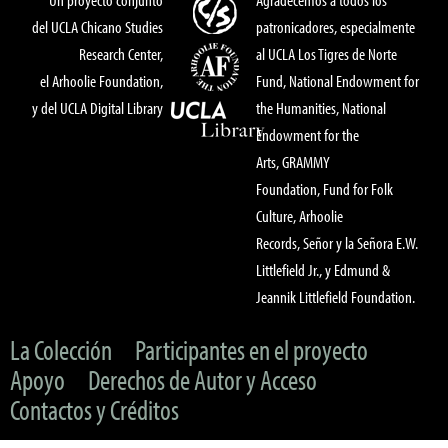
del UCLA Chicano Studies
patronicadores, especialmente
Research Center,
al UCLA Los Tigres de Norte
el Arhoolie Foundation,
Fund, National Endowment for
y del UCLA Digital Library
the Humanities, National
Endowment for the
Arts, GRAMMY
Foundation, Fund for Folk
Culture, Arhoolie
Records, Señor y la Señora E.W.
Littlefield Jr., y Edmund &
Jeannik Littlefield Foundation.
La Colección
Participantes en el proyecto
Apoyo
Derechos de Autor y Acceso
Contactos y Créditos