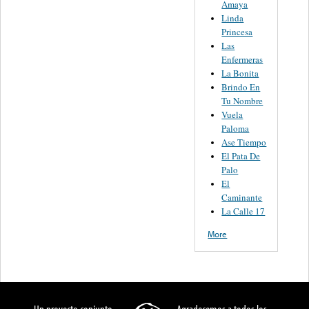
Amaya
Linda
Princesa
Las
Enfermeras
La Bonita
Brindo En
Tu Nombre
Vuela
Paloma
Ase Tiempo
El Pata De
Palo
El
Caminante
La Calle 17
More
Un proyecto conjunto
Agradecemos a todos los