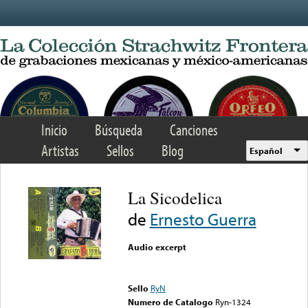
Skip to main content
Inicio
Búsqueda
Canciones
Artistas
Sellos
Blog
Español
La Sicodelica
de
Ernesto Guerra
Audio excerpt
Error loading media: File
could not be played
Sello
RyN
Numero de Catalogo
Ryn-1324