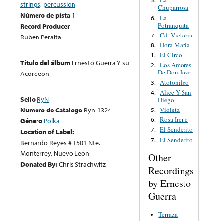
La
5.
strings
,
percussion
Chuparrosa
Número de pista
1
La
6.
Potranquita
Record Producer
Cd. Victoria
7.
Ruben Peralta
Dora Maria
8.
El Circo
1.
Título del álbum
Ernesto Guerra Y su
Los Amores
2.
De Don Jose
Acordeon
Atotonilco
3.
Alice Y San
4.
Sello
RyN
Diego
Violeta
Numero de Catalogo
Ryn-1324
5.
Rosa Irene
6.
Género
Polka
El Senderito
7.
Location of Label:
El Senderito
7.
Bernardo Reyes # 1501 Nte.
Monterrey, Nuevo Leon
Other
Donated By:
Chris Strachwitz
Recordings
by Ernesto
Guerra
Terraza