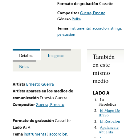
Formato de grabación
Cassette
Compositor
Guerra, Ernesto
Género
Polka
Temas
instrumental
,
accordion
,
strings
,
percussion
También
Detalles
Imagenes
en este
Notas
mismo
medio
Artista
Ernesto Guerra
Artista aparece en los medios de
LADO A
comunicación
Ernesto Guerra
La
1.
Sicodelica
Compositor
Guerra, Ernesto
El Mago De
2.
Bravo
Formato de grabación
Cassette
El Resbalon
3.
Lado A:
A
Apalancate
4.
Abuelita
Tema
instrumental
,
accordion
,