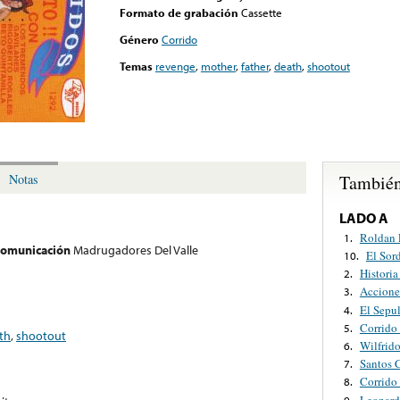
Formato de grabación
Cassette
Género
Corrido
Temas
revenge
,
mother
,
father
,
death
,
shootout
También
Notas
LADO A
Roldan 
1.
 comunicación
Madrugadores Del Valle
El Sor
10.
Historia
2.
Accione
3.
El Sepu
4.
Corrido
5.
th
,
shootout
Wilfrid
6.
Santos 
7.
Corrido
8.
Leonard
9.