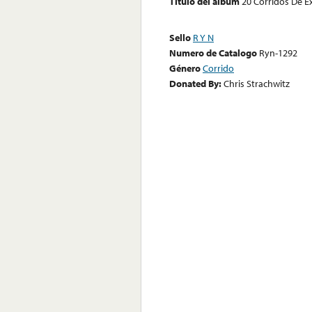
Título del álbum
20 Corridos De E
Sello
R Y N
Numero de Catalogo
Ryn-1292
Género
Corrido
Donated By:
Chris Strachwitz