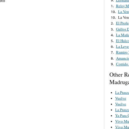
xito
Reloj M
1.
La Ven
10.
La Ven
10.
El Prof
2.
Gallos D
3.
La Mafi
4.
El Halc
5.
La Leye
6.
Ramiro 
7.
Amancio
8.
Corrido
9.
Other R
Madruga
La Punz
Vuelve
Vuelve
La Punz
Ya Para 
Vivo Mu
Vivo Mu