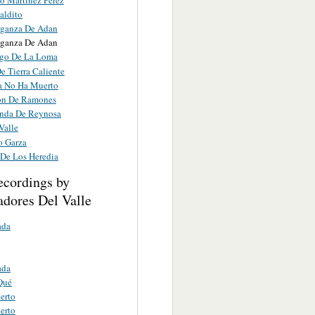
aldito
ganza De Adan
ganza De Adan
ugo De La Loma
e Tierra Caliente
a No Ha Muerto
on De Ramones
nda De Reynosa
Valle
 Garza
 De Los Heredia
ecordings by
dores Del Valle
ada
ada
Qué
erto
erto