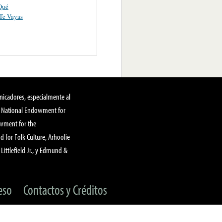
Qué
Te Vayas
nicadores, especialmente al
, National Endowment for
owment for the
 for Folk Culture, Arhoolie
Littlefield Jr., y Edmund &
eso
Contactos y Créditos