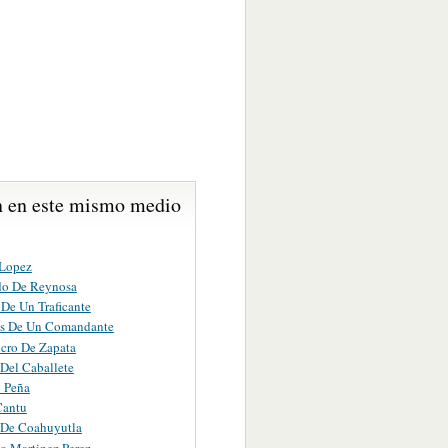
 en este mismo medio
Lopez
do De Reynosa
 De Un Traficante
s De Un Comandante
lcro De Zapata
 Del Caballete
o Peña
Cantu
 De Coahuyutla
o Martinez Perez