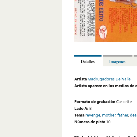
Detalles
Imagenes
Artista
Madrugadores Del Valle
Artista aparece en los medios de
Formato de grabación
Cassette
Lado A:
B
Tema
revenge
,
mother
,
father
,
dea
Número de pista
10