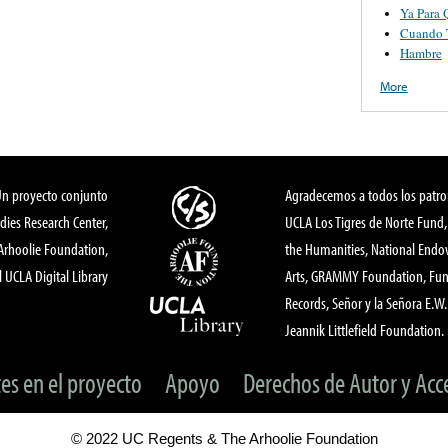
Ya Para 
Cuando 
Hambre
More
Un proyecto conjunto
Agradecemos a todos los patro
dies Research Center,
UCLA Los Tigres de Norte Fund
 Arhoolie Foundation,
the Humanities, National End
l UCLA Digital Library
Arts, GRAMMY Foundation, Fund
Records, Señor y la Señora E.W. 
Jeannik Littlefield Foundation.
tes en el proyecto
Apoyo
Derechos de Autor y Acc
© 2022 UC Regents & The Arhoolie Foundation