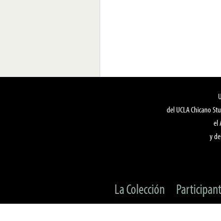
del UCLA Chicano Stu
el
y de
La Colección
Participan