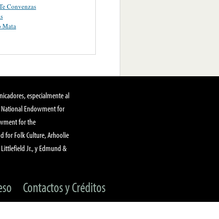
Te Convenzas
s
o Mata
nicadores, especialmente al
, National Endowment for
owment for the
 for Folk Culture, Arhoolie
Littlefield Jr., y Edmund &
eso
Contactos y Créditos