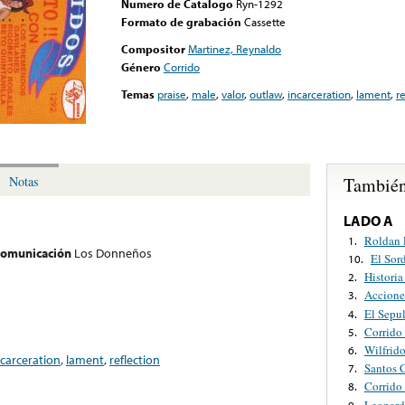
Numero de Catalogo
Ryn-1292
Formato de grabación
Cassette
Compositor
Martinez, Reynaldo
Género
Corrido
Temas
praise
,
male
,
valor
,
outlaw
,
incarceration
,
lament
,
r
También
Notas
LADO A
Roldan 
1.
 comunicación
Los Donneños
El Sor
10.
Historia
2.
Accione
3.
El Sepu
4.
Corrido
5.
Wilfrid
6.
ncarceration
,
lament
,
reflection
Santos 
7.
Corrido
8.
Leonard
9.