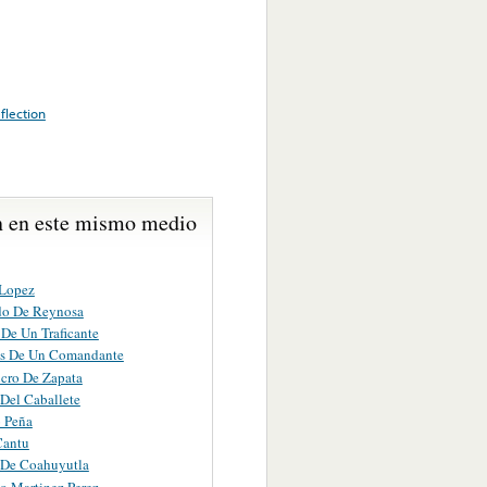
eflection
 en este mismo medio
Lopez
do De Reynosa
 De Un Traficante
s De Un Comandante
lcro De Zapata
 Del Caballete
o Peña
Cantu
 De Coahuyutla
o Martinez Perez