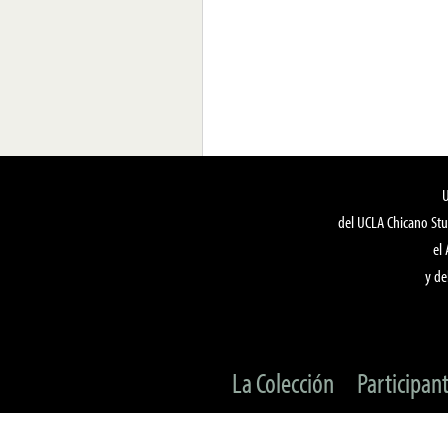
del UCLA Chicano Stu
el
y de
La Colección
Participan