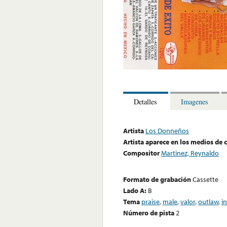
Detalles
Imagenes
Artista
Los Donneños
Artista aparece en los medios de
Compositor
Martinez, Reynaldo
Formato de grabación
Cassette
Lado A:
B
Tema
praise
,
male
,
valor
,
outlaw
,
i
Número de pista
2