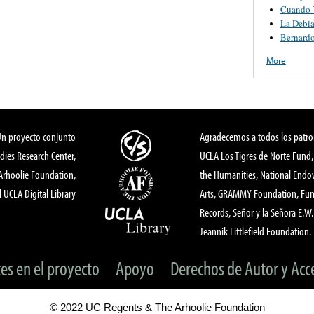
Cuando 
La Debia
Bernard
More
Un proyecto conjunto
Agradecemos a todos los patro
dies Research Center,
UCLA Los Tigres de Norte Fund
 Arhoolie Foundation,
the Humanities, National End
l UCLA Digital Library
Arts, GRAMMY Foundation, Fund
Records, Señor y la Señora E.W. 
Jeannik Littlefield Foundation.
tes en el proyecto
Apoyo
Derechos de Autor y Acc
© 2022 UC Regents & The Arhoolie Foundation