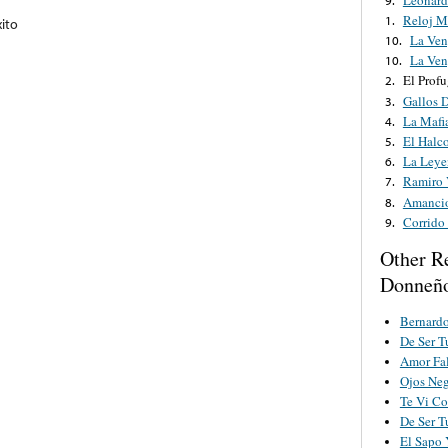
Reloj M
1.
xito
La Ven
10.
La Ven
10.
El Prof
2.
Gallos D
3.
La Mafi
4.
El Halc
5.
La Leye
6.
Ramiro 
7.
Amancio
8.
Corrido
9.
Other R
Donneñ
Bernard
De Ser 
Amor Fa
Ojos Ne
Te Vi Co
De Ser 
El Sapo 