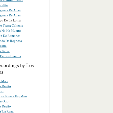
aldito
ganza De Adan
ganza De Adan
ugo De La Loma
e Tierra Caliente
a No Ha Muerto
on De Ramones
nda De Reynosa
Valle
 Garza
 De Los Heredia
ecordings by Los
os
o Mata
Tu Dueño
lso
gros Nunca Engañan
n Otro
Tu Dueño
Y La Rana